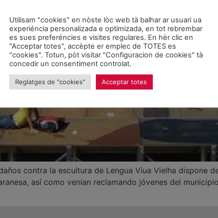
Utilisam "cookies" en nòste lòc web tà balhar ar usuari ua
experiéncia personalizada e optimizada, en tot rebrembar
es sues preferéncies e visites regulares. En hèr clic en
"Acceptar totes", accèpte er emplec de TOTES es
"cookies". Totun, pòt visitar "Configuracion de cookies" tà
concedir un consentiment controlat.
Reglatges de "cookies"
Acceptar totes
 daños contra la escultura de Lengua Viua Vielha dispone d
 aranesa, así como venían reclamando jóvenes del municipio 