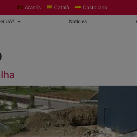
Aranés
Català
Castellano
ei UA?
Notícies
9
elha