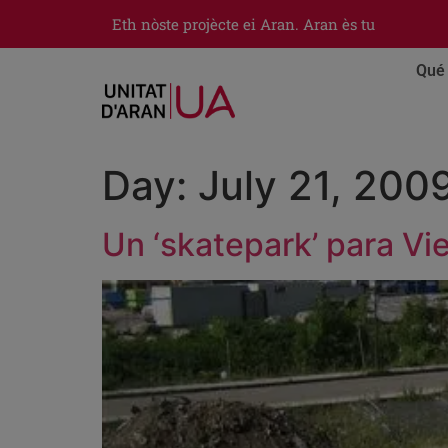
Eth nòste projècte ei Aran. Aran ès tu
Qué 
Day:
July 21, 200
Un ‘skatepark’ para Vi