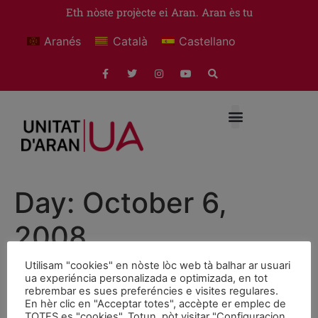
Eth nòste projècte ei Aran. Aran ès tu
Aranés
Català
Castellano
Day:
October 6,
2008
Utilisam "cookies" en nòste lòc web tà balhar ar usuari
DESGOBIERNO EN NAUT
ua experiéncia personalizada e optimizada, en tot
rebrembar es sues preferéncies e visites regulares.
ARAN
En hèr clic en "Acceptar totes", accèpte er emplec de
TOTES es "cookies". Totun, pòt visitar "Configuracion