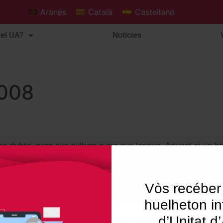
Aranés
Català
Castellano
ei UA?
Notícies
2008
nse dubte, pera sua cultura e era sua lengua. Aguest ei un 
s que sustenten qu’en 1991 siguesse reinstaurat eth Consel
Vòs recéber
huelheton in
d’Unitat d
Utilisam "cookies" en nòste lòc web tà balhar ar usuari ua