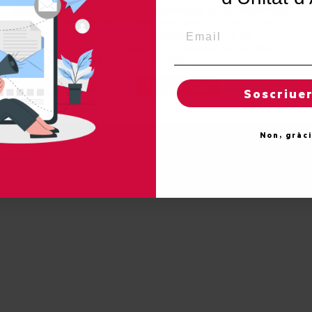
026 Unitat d'Aran. Toti es drets reservadi.
experiéncia personalizada e optimizada, en tot rebrembar
es sues preferéncies e visites regulares. En hèr clic en
Email
"Acceptar totes", accèpte er emplec de TOTES es
Proteccion de donades
"cookies". Totun, pòt visitar "Configuracion de cookies" tà
concedir un consentiment controlat.
Reglatges de "cookies"
Acceptar totes
Soscriue
Non, gràc