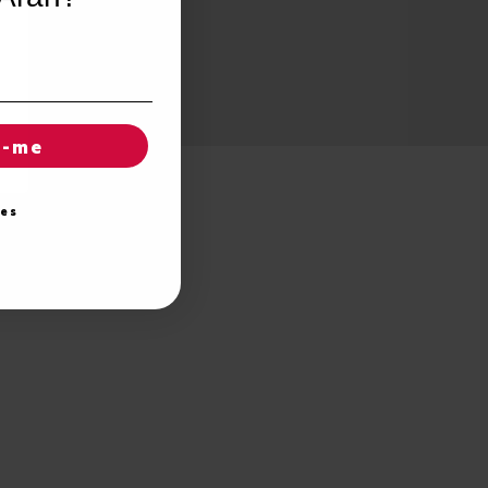
r-me
ies