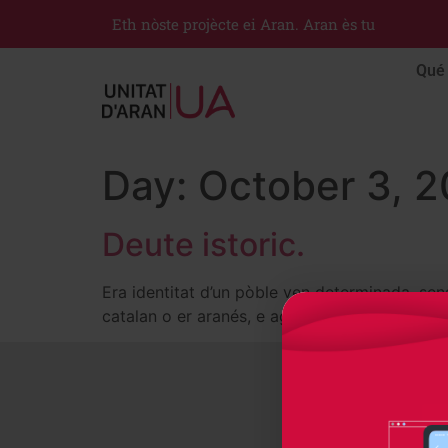
Eth nòste projècte ei Aran. Aran ès tu
Qué 
Day:
October 3, 
Deute istoric.
Era identitat d’un pòble ven determinada, se
catalan o er aranés, e aguestes son es rason