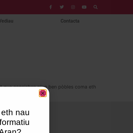
Vediau
Contacta
hèt que coneishen plan ben pòbles coma eth
h Gen
 eth nau
formatiu
’Aran?