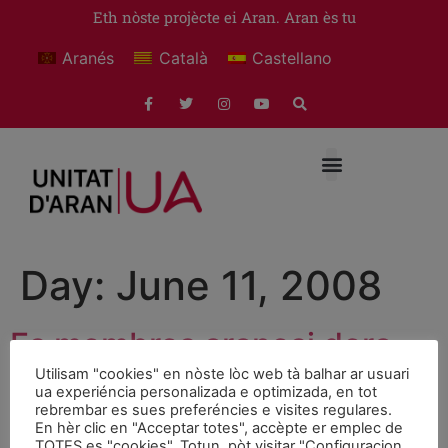
Eth nòste projècte ei Aran. Aran ès tu
Aranés
Català
Castellano
Day:
June 11, 2008
Es membres aranesi dera
comission entara Lei d’Aran
Utilisam "cookies" en nòste lòc web tà balhar ar usuari
ua experiéncia personalizada e optimizada, en tot
rebrembar es sues preferéncies e visites regulares.
s’amassen deman en
En hèr clic en "Acceptar totes", accèpte er emplec de
TOTES es "cookies". Totun, pòt visitar "Configuracion