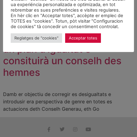
ena carretèra N-230 ath sòn pas per Bossòst, en tot
ua experiéncia personalizada e optimizada, en tot
balhar circulacion alternativa per miei de semafòrs, atau
rebrembar es sues preferéncies e visites regulares.
En hèr clic en "Acceptar totes", accèpte er emplec de
coma a informat eth Centre de Conservacion dera
TOTES es "cookies". Totun, pòt visitar "Configuracion
carretèra N-230. Un còp realizadi es tra
de cookies" tà concedir un consentiment controlat.
Eth govèrn aranés prebotge
Reglatges de "cookies"
Acceptar totes
un plan d’igualtat e
consituirà un conselh des
hemnes
Damb er objectiu de corregir es desigualtats e
introdusir era perspectiva de genre en totes es
actuacions deth Conselh Generau, eth Go