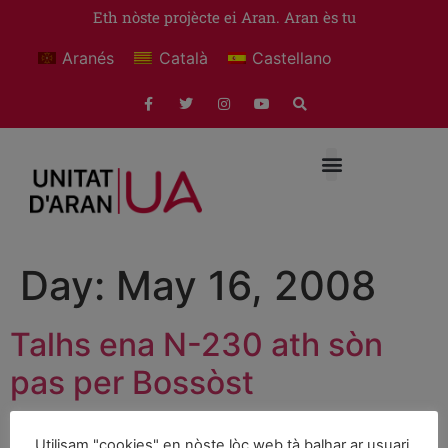
Eth nòste projècte ei Aran. Aran ès tu
Aranés
Català
Castellano
Day:
May 16, 2008
Talhs ena N-230 ath sòn
pas per Bossòst
Deth 19 de mai ath 13 de junh, demorarà barrat un carril
Utilisam "cookies" en nòste lòc web tà balhar ar usuari