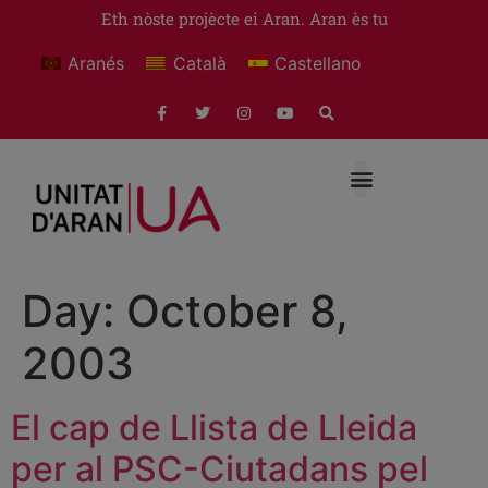
Eth nòste projècte ei Aran. Aran ès tu
Aranés
Català
Castellano
Day:
October 8,
2003
El cap de Llista de Lleida
per al PSC-Ciutadans pel