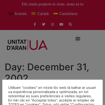
Eth nòste projècte ei Aran. Aran ès tu
Aranés
Català
Castellano
Day:
December 31,
2002
Utilisam "cookies" en nòste lòc web tà balhar ar usuari
Presentació web Unitat
ua experiéncia personalizada e optimizada, en tot
rebrembar es sues preferéncies e visites regulares.
d’AranDia: a determinar.
En hèr clic en "Acceptar totes", accèpte er emplec de
TOTES es "cookies". Totun, pòt visitar "Configuracion