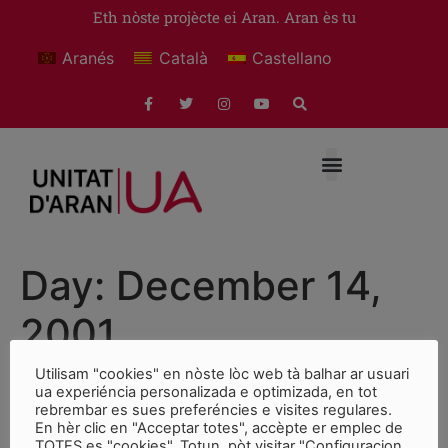
Eth nòste projècte ei Aran. Aran ès tu
Aranés
Català
Castellano
Day:
December 14,
2001
Vòs recéber eth nau
huelheton informatiu
Utilisam "cookies" en nòste lòc web tà balhar ar usuari
Pressupostos sense
ua experiéncia personalizada e optimizada, en tot
d’Unitat d’Aran?
rebrembar es sues preferéncies e visites regulares.
solucions
En hèr clic en "Acceptar totes", accèpte er emplec de
TOTES es "cookies". Totun, pòt visitar "Configuracion