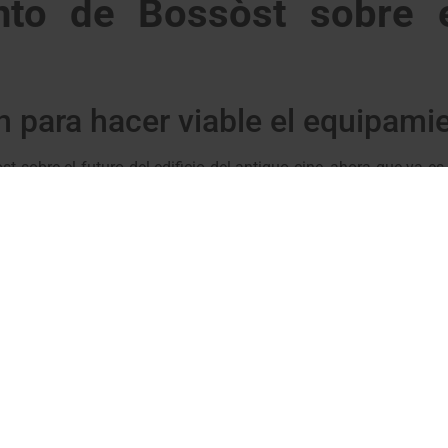
to de Bossòst sobre e
n para hacer viable el equipami
t sobre el futuro del edificio del antiguo cine, ahora que ya e
anterior equipo de gobierno encabezado por el alcalde Amador
uipamiento municipal, situado junto al recinto escolar, y ha p
 el mantenimiento de los equipamientos municipales es una obl
 la rehabilitación del antiguo centro cultural de Bossòst, con 
cesario que el Ayuntamiento inicie los primeros pasos para ma
emos es clave para la prosperidad económica y cultural de Bo
Va
ment de Bossòst sobre