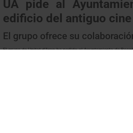
UA pide al Ayuntamien
edificio del antiguo cine
El grupo ofrece su colaboració
El grupo de Unitat d’Aran ha pedido al Ayuntamiento de Bossòs
las negociaciones para su adquisición que llevó a cabo el 
mostrado su preocupación frente al estado de deterioro del eq
cabo los trabajos oportunos para asegurar su estado dado que
El grupo de UA ha ofrecido su colaboración para hacer posible
públicas, como el Conselh Generau d’Aran.
“Para ello, es ne
y definir el proyecto de futuro para un centro que entend
concejal Marqués.
UA demana a l’Ajunta