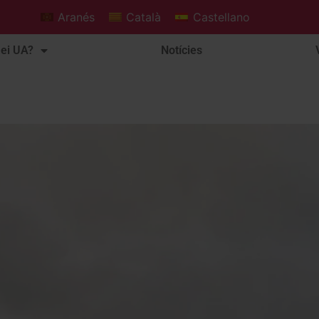
Aranés
Català
Castellano
ei UA?
Notícies