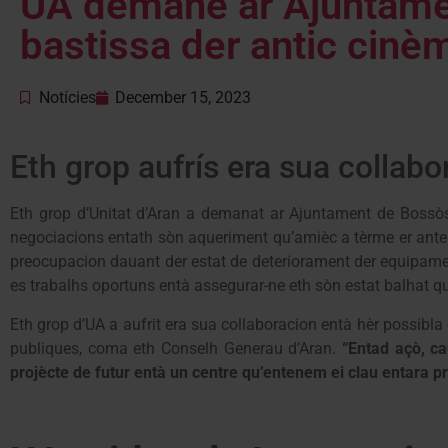
UA demane ar Ajuntamen
bastissa der antic cinè
Notícies
December 15, 2023
Eth grop aufrís era sua collab
Eth grop d’Unitat d’Aran a demanat ar Ajuntament de Bossòst
negociacions entath sòn aqueriment qu’amièc a tèrme er ante
preocupacion dauant der estat de deteriorament der equipamen
es trabalhs oportuns entà assegurar-ne eth sòn estat balhat 
Eth grop d’UA a aufrit era sua collaboracion entà hèr possibla
publiques, coma eth Conselh Generau d’Aran.
“Entad açò, ca
projècte de futur entà un centre qu’entenem ei clau entara p