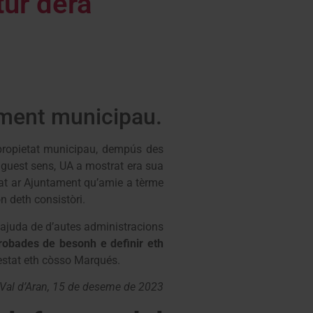
ur dera
pament municipau.
 propietat municipau, dempús des
guest sens, UA a mostrat era sua
nat ar Ajuntament qu’amie a tèrme
 deth consistòri.
a ajuda de d’autes administracions
trobades de besonh e definir eth
estat eth còsso Marqués.
Val d’Aran, 15 de deseme de 2023