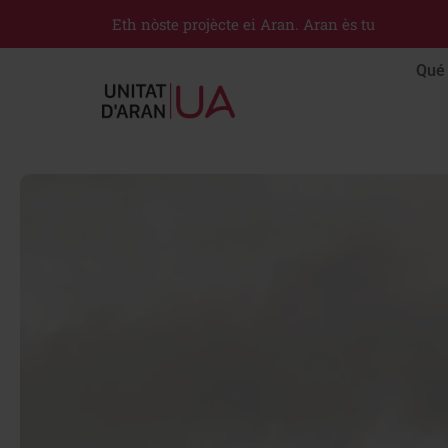
Eth nòste projècte ei Aran. Aran ès tu
Qué 