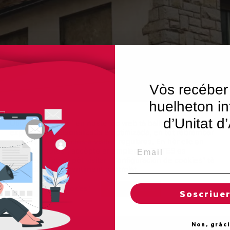
Vòs recéber
huelheton in
d’Unitat d
Utilisam "cookies" en nòste lòc web tà balhar ar usuari ua
experiéncia personalizada e optimizada, en tot rebrembar
es sues preferéncies e visites regulares. En hèr clic en
Email
"Acceptar totes", accèpte er emplec de TOTES es
"cookies". Totun, pòt visitar "Configuracion de cookies" tà
concedir un consentiment controlat.
Reglatges de "cookies"
Acceptar totes
Soscriue
Non, gràc