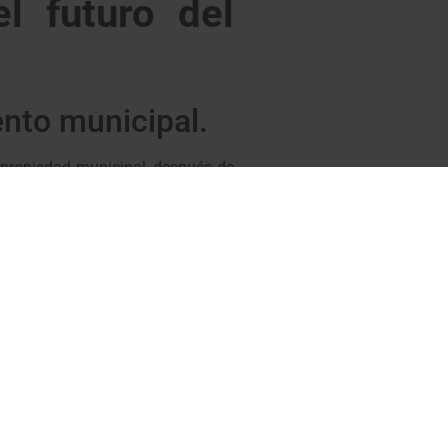
l futuro del
ento municipal.
s propiedad municipal, después de
 Marqués. En este sentido, UA ha
edido al Ayuntamiento que lleve a
igación del consistorio.
la ayuda de otras administraciones
ntener los encuentros necesarios
ssòst”
, según ha manifestado el
l d’Aran, 15 de diciembre de 2023
 el futur de