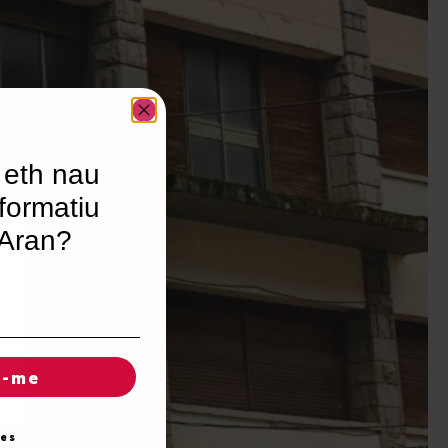
 eth nau
formatiu
’Aran?
r-me
ies