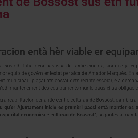
t de Bossòst sus eth fut
ma
oracion entà hèr viable er equi
 sus eth futur dera bastissa der antic cinèma, ara que ja ei
rior equip de govèrn entestat per alcalde Amador Marqués. En a
t municipau, plaçat ath costat deth recinte escolar, e a dema
qu’eth mantenement des equipaments municipaus ei ua obligacion
 era reabilitacion der antic centre culturau de Bossòst, damb er
u qu’er Ajuntament inicie es prumèri passi entà mantier es 
rosperitat economica e culturau de Bossòst”
, segontes a manif