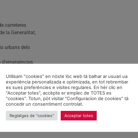
de carreteres
e la Generalitat,
is urbans dels
ó d’emergències
combraries
Utilisam "cookies" en nòste lòc web tà balhar ar usuari ua
del seu
experiéncia personalizada e optimizada, en tot rebrembar
es sues preferéncies e visites regulares. En hèr clic en
’Ajuntament de
"Acceptar totes", accèpte er emplec de TOTES es
"cookies". Totun, pòt visitar "Configuracion de cookies" tà
concedir un consentiment controlat.
pecte
orcall) amb un nou
Reglatges de "cookies"
Acceptar totes
uest ple dels