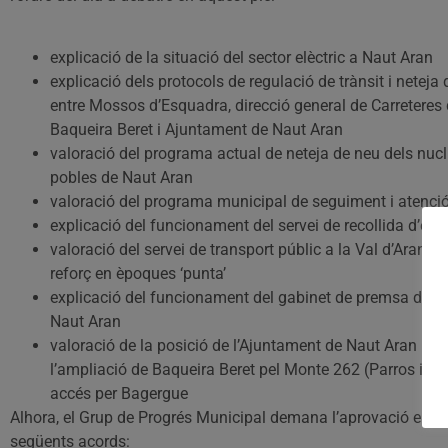
explicació de la situació del sector elèctric a Naut Aran
explicació dels protocols de regulació de trànsit i neteja 
entre Mossos d’Esquadra, direcció general de Carreteres d
Baqueira Beret i Ajuntament de Naut Aran
valoració del programa actual de neteja de neu dels nucl
pobles de Naut Aran
valoració del programa municipal de seguiment i atenci
explicació del funcionament del servei de recollida d’es
valoració del servei de transport públic a la Val d’Aran i 
reforç en èpoques ‘punta’
explicació del funcionament del gabinet de premsa de l
Naut Aran
valoració de la posició de l’Ajuntament de Naut Aran res
l’ampliació de Baqueira Beret pel Monte 262 (Parros i F
accés per Bagergue
Alhora, el Grup de Progrés Municipal demana l’aprovació en aq
següents acords: