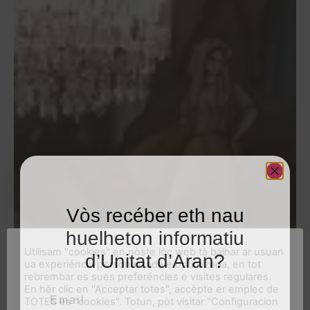
Vòs recéber eth nau
huelheton informatiu
Utilisam "cookies" en nòste lòc web tà balhar ar usuari
d’Unitat d’Aran?
ua experiéncia personalizada e optimizada, en tot
rebrembar es sues preferéncies e visites regulares.
Email
En hèr clic en "Acceptar totes", accèpte er emplec de
TOTES es "cookies". Totun, pòt visitar "Configuracion