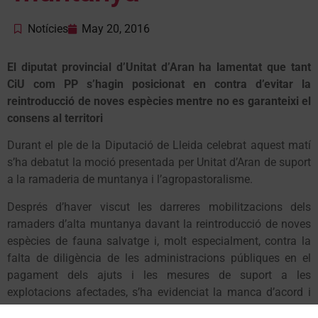
Notícies
May 20, 2016
El diputat provincial d’Unitat d’Aran ha lamentat que tant
CiU com PP s’hagin posicionat en contra d’evitar la
reintroducció de noves espècies mentre no es garanteixi el
consens al territori
Durant el ple de la Diputació de Lleida celebrat aquest matí
s’ha debatut la moció presentada per Unitat d’Aran de suport
a la ramaderia de muntanya i l’agropastoralisme.
Després d’haver viscut les darreres mobilitzacions dels
ramaders d’alta muntanya davant la reintroducció de noves
espècies de fauna salvatge i, molt especialment, contra la
falta de diligència de les administracions públiques en el
pagament dels ajuts i les mesures de suport a les
explotacions afectades, s’ha evidenciat la manca d’acord i
suport al sector ramader de muntanya.