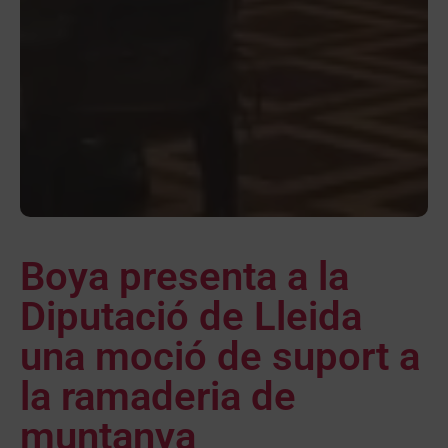
Boya presenta a la
Diputació de Lleida
una moció de suport a
la ramaderia de
muntanya