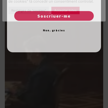
de cookies" tà concedir un consentiment controlat.
Reglatges de "cookies"
Acceptar totes
Soscriuer-me
Non, gràcies