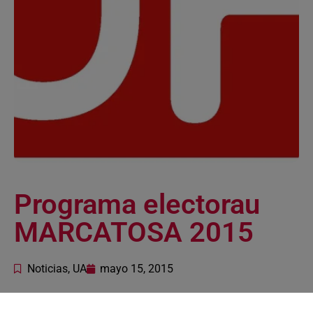
Programa electorau
MARCATOSA 2015
Noticias
,
UA
mayo 15, 2015
GDE Error: Error al recuperar el fichero. Si es necesario,