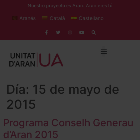
Nuestro proyecto es Aran. Aran eres tú
Aranés
Català
Castellano
Día:
15 de mayo de
2015
Programa Conselh Generau
d’Aran 2015