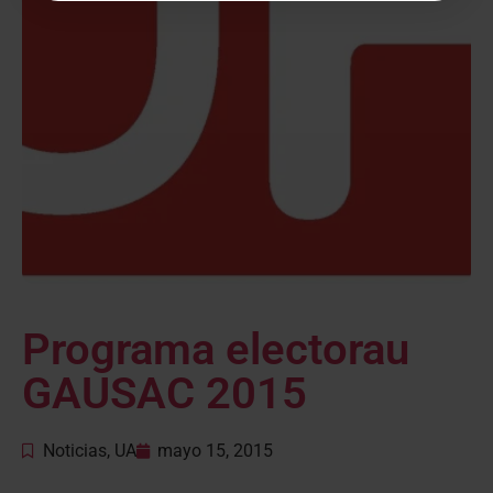
Programa electorau
GAUSAC 2015
Noticias
,
UA
mayo 15, 2015