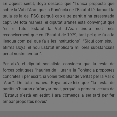
En aquest sentit, Boya destaca que “l´única proposta que
sobre la Val d´Aran que la Ponència de l´Estatut té damunt la
taula és la del PSC, perquè cap altre partit n´ha presentada
cap”. De tota manera, el diputat aranès està convençut que
“en el futur Estatut la Val d´Aran tindrà molt més
reconeixement que en l´Estatut de 1979, tant pel que fa a la
llengua com pel que fa a les institucions”. “Sigui com sigui,
afirma Boya, el nou Estatut implicarà millores substancials
per al nostre territori”.
Per això, el diputat socialista considera que la resta de
forces polítiques “haurien de lliurar a la Ponència propostes
concretes i per escrit, si volen treballar de veritat per la Val d
´Aran”. De tota manera Boya adverteix que “la resta de
partits s´hauran d´afanyar molt, perquè la primera lectura de
l´Estatut s´està enllestint, i ara comença a ser tard per fer
arribar propostes noves”.