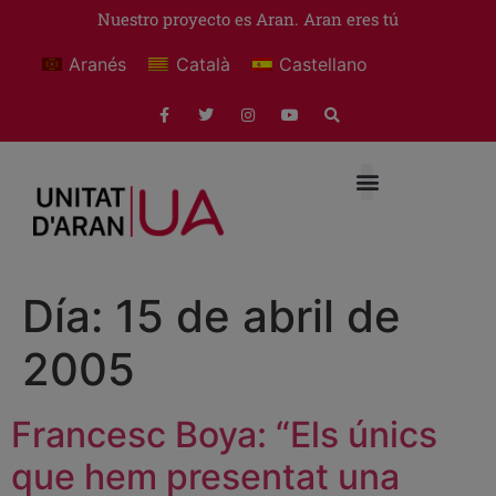
Nuestro proyecto es Aran. Aran eres tú
Aranés
Català
Castellano
Día:
15 de abril de
2005
Francesc Boya: “Els únics
que hem presentat una