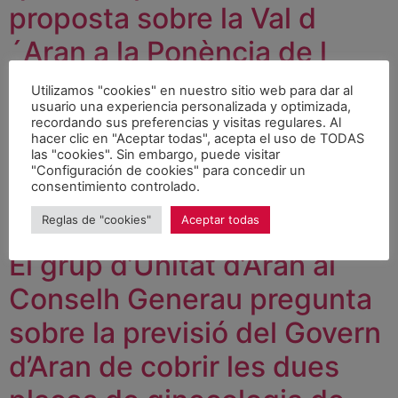
proposta sobre la Val d
´Aran a la Ponència de l
´Estatut hem estat els
Utilizamos "cookies" en nuestro sitio web para dar al
usuario una experiencia personalizada y optimizada,
socialistes”
recordando sus preferencias y visitas regulares. Al
hacer clic en "Aceptar todas", acepta el uso de TODAS
las "cookies". Sin embargo, puede visitar
El diputat del grup PSC-CpC considera que la resta de
"Configuración de cookies" para concedir un
forces polítiques “haurien de lliurar a la Ponència
consentimiento controlado.
propostes concretes i per escrit, si volen treballar de
Reglas de "cookies"
Aceptar todas
veritat per la Val d´Aran”.
El grup d’Unitat d’Aran al
Conselh Generau pregunta
sobre la previsió del Govern
d’Aran de cobrir les dues