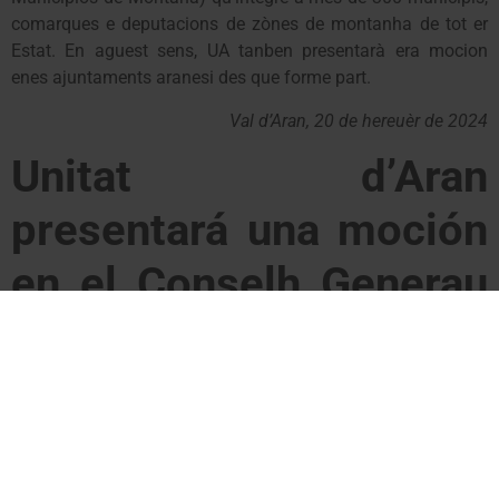
comarques e deputacions de zònes de montanha de tot er
Estat. En aguest sens, UA tanben presentarà era mocion
enes ajuntaments aranesi des que forme part.
Val d’Aran, 20 de hereuèr de 2024
Unitat d’Aran
presentará una moción
en el Conselh Generau
d’Aran en apoyo al
sector ganadero y
agrario de montaña