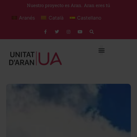
Nuestro proyecto es Aran. Aran eres tú
Aranés
Català
Castellano