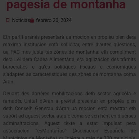
pagesia de montanha
Noticias
febrero 20, 2024
Eth partit aranés presentarà ua mocion en pròplèu plen dera
maxima institucion entà sollicitar, entre d’autes qüestions,
ua PAC mès justa tàs zònes de montanha, eth compliment
dera Lei dera Cadea Alimentària, era agilizacion des tràmits
burocratics e qu’es politiques fiscaus e economiques
s’adapten as caracteristiques des zònes de montanha coma
Aran.
Deuant des darrères mobilizacions deth sector agricòla e
ramadèr, Unitat d’Aran a previst presentar en pròplèu plen
deth Conselh Generau d’Aran ua mocion entà mostrar eth
supòrt ad aguest sector, atau e coma se ven hènt en diuèrses
adminsitracions. Aguest tèxte a estat impulsat pera
associacion “esMontañas” (Asociación Española de
Municipios de Montaña) qu’intègre a mès de 300 municipis,