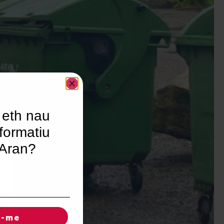
 eth nau
formatiu
’Aran?
r-me