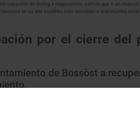
ís capacitat de dialòg e negociacion, vertuts que li an mancat
foncions en ua des matèries mès sensibles e importantes entara
ción por el cierre del 
untamiento de Bossòst a recupe
miento.
 su preocupación por el cierre del párking de la rotonda cau
or eso, UA insta al Ayuntamiento de Bossòst a que recupere l
io, en esta zona situada en la entrada sur de la población por 
 de esta parcela para este uso, en la entrada de la localidad 
entido, hay que recordar que durante el mandato de UA se cer