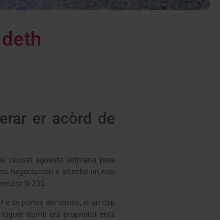
 deth
erar er acòrd de
nda causat aguesta setmana pera
 era negociacion e artenhe un nau
rretèra N-230.
 e as pòrtes der ostieu, ei un còp
 loguèr damb era proprietat entà