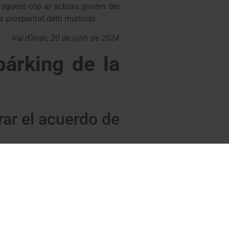
 aguest còp ar actuau govèrn der
 prosperitat deth municipi.
Val d’Aran, 20 de junh de 2024
párking de la
rar el acuerdo de
sado esta semana por la falta de
a negociación y alcance un nuevo
la carretera N-230.
y a las puertas del verano, es un
ró un acuerdo de alquiler con la