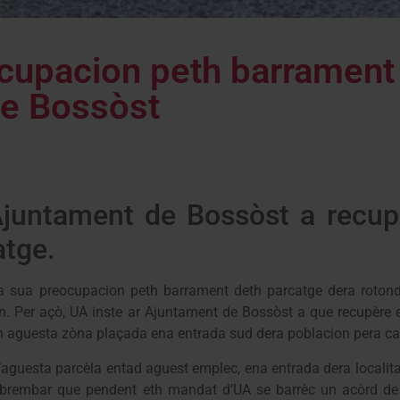
cupacion peth barrament
de Bossòst
Ajuntament de Bossòst a recup
atge.
ra sua preocupacion peth barrament deth parcatge dera roto
en. Per açò, UA inste ar Ajuntament de Bossòst a que recupère
en aguesta zòna plaçada ena entrada sud dera poblacion pera ca
aguesta parcèla entad aguest emplec, ena entrada dera localitat
 rebrembar que pendent eth mandat d’UA se barrèc un acòrd de