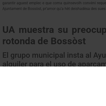
garantir aguest emplec e que coma quinsevolh convèni requer
Ajuntament de Bossòst, pr’amor qu’a hèt deishadèsa des sues 
UA muestra su preocupa
rotonda de Bossòst
El grupo municipal insta al Ay
alquiler para el uso de aparca
El grupo municipal de Unitat d’Aran en Bossòst ha mostrado
acuerdo entre el Ayuntamiento y la propiedad del terreno. P
acuerdo que permita garantizar el uso de aparcamiento disuasor
Bossòst dispone de pocas plazas de aparcamiento, y la pérdida
golpe duro a la movilidad de nuestros visitantes. En este s