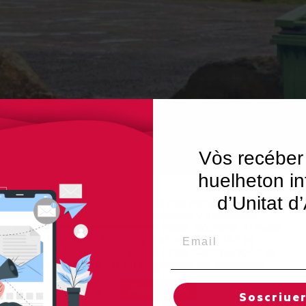
Vòs recéber
huelheton in
d’Unitat d
Utilizamos "cookies" en nuestro sitio web para dar al
usuario una experiencia personalizada y optimizada,
recordando sus preferencias y visitas regulares. Al hacer
Email
clic en "Aceptar todas", acepta el uso de TODAS las
"cookies". Sin embargo, puede visitar "Configuración de
cookies" para concedir un consentimiento controlado.
Reglas de "cookies"
Aceptar todas
Soscriue