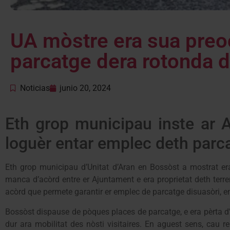
UA mòstre era sua preo
parcatge dera rotonda 
Noticias
junio 20, 2024
Eth grop municipau inste ar 
loguèr entar emplec deth parc
Eth grop municipau d’Unitat d’Aran en Bossòst a mostrat e
manca d’acòrd entre er Ajuntament e era proprietat deth terr
acòrd que permete garantir er emplec de parcatge disuasòri, 
Bossòst dispause de pòques places de parcatge, e era pèrta d’
dur ara mobilitat des nòsti visitaires. En aguest sens, cau