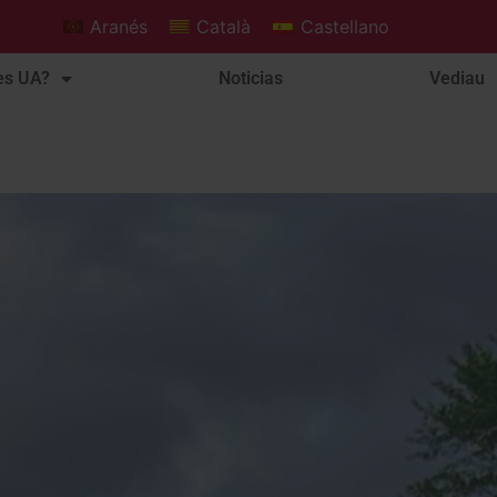
Aranés
Català
Castellano
es UA?
Noticias
Vediau