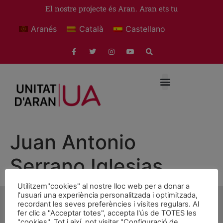
El nostre projecte és Aran. Aran ets tu
Aranés
Català
Castellano
Juan Antonio
Serrano Iglesias
Utilitzem"cookies" al nostre lloc web per a donar a
l'usuari una experiència personalitzada i optimitzada,
recordant les seves preferències i visites regulars. Al
fer clic a "Acceptar totes", accepta l'ús de TOTES les
"cookies". Tot i així, pot visitar "Configuració de