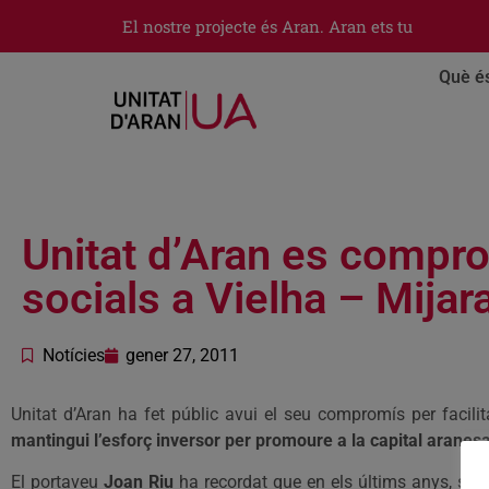
El nostre projecte és Aran. Aran ets tu
Què é
Unitat d’Aran es compr
socials a Vielha – Mijar
Notícies
gener 27, 2011
Unitat d’Aran ha fet públic avui el seu compromís per facili
mantingui l’esforç inversor per promoure a la capital aranes
El portaveu
Joan Riu
ha recordat que en els últims anys, s’h