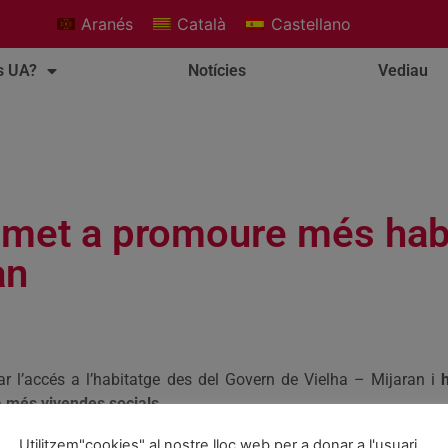
Aranés
Català
Castellano
s UA?
Notícies
Vediau
omet a promoure més hab
an
tar l’accés a l’habitatge des del Govern de Vielha – Mijaran i
a més vivendes socials
.
an promogut 14 nous habitatges protegits amb opció de compra 
Utilitzem"cookies" al nostre lloc web per a donar a l'usuari