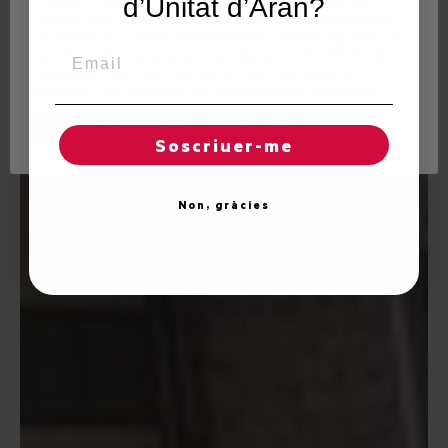
Utilitzem"cookies" al nostre lloc web per a donar a
d’Unitat d’Aran?
l'usuari una experiència personalitzada i optimitzada,
recordant les seves preferències i visites regulars. Al
Email
fer clic a "Acceptar totes", accepta l'ús de TOTES les
"cookies". Tot i així, pot visitar "Configuració de
cookies" per concedir un consentiment controlat.
Regles de "cookies"
Acceptar totes
Soscriuer-me
Non, gràcies