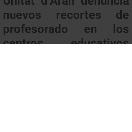
Unitat d’Aran denuncia
nuevos recortes de
profesorado en los
centros educativos
araneses
El Departament
d’Ensenhament de la
Generalitat ha recortado
profesorado respecto al
curso anterior en varios
centros de Aran al mismo