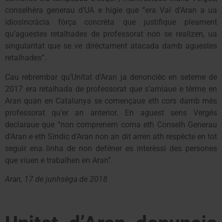
conselhèra generau d’UA e higie que “era Val d’Aran a ua
idiosincràcia fòrça concrèta que justifique pleament
qu’aguestes retalhades de professorat non se realizen, ua
singularitat que se ve dirèctament atacada damb aguestes
retalhades”.
Cau rebrembar qu’Unitat d’Aran ja denoncièc en seteme de
2017 era retalhada de professorat que s’amiaue e tèrme en
Aran quan en Catalunya se començaue eth cors damb mès
professorat qu’er an anterior. En aguest sens Vergés
declaraue que “non comprenem coma eth Conselh Generau
d’Aran e eth Sindic d’Aran non an dit arren ath respècte en tot
seguir ena linha de non deféner es interèssi des persones
que viuen e trabalhen en Aran”.
Aran, 17 de junhsèga de 2018