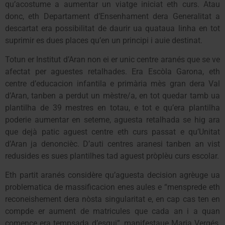
qu’acostume a aumentar un viatge iniciat eth curs. Atau
donc, eth Departament d’Ensenhament dera Generalitat a
descartat era possibilitat de daurir ua quataua linha en tot
suprimir es dues places qu’en un principi i auie destinat.
Totun er Institut d’Aran non ei er unic centre aranés que se ve
afectat per aguestes retalhades. Era Escòla Garona, eth
centre d’educacion infantila e primària mès gran dera Val
d’Aran, tanben a perdut un mèstre/a, en tot quedar tamb ua
plantilha de 39 mestres en totau, e tot e qu’era plantilha
poderie aumentar en seteme, aguesta retalhada se hig ara
que dejà patic aguest centre eth curs passat e qu’Unitat
d’Aran ja denoncièc. D’auti centres aranesi tanben an vist
redusides es sues plantilhes tad aguest pròplèu curs escolar.
Eth partit aranés considère qu’aguesta decision agrèuge ua
problematica de massificacion enes aules e “mensprede eth
reconeishement dera nòsta singularitat e, en cap cas ten en
compde er aument de matricules que cada an i a quan
comence era tempsada d’esqui”, manifestaue Maria Vergés,