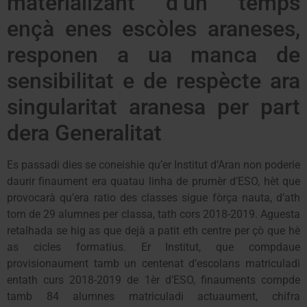
materializant d’un temps
ençà enes escòles araneses,
responen a ua manca de
sensibilitat e de respècte ara
singularitat aranesa per part
dera Generalitat
Es passadi dies se coneishie qu’er Institut d’Aran non poderie
daurir finaument era quatau linha de prumèr d’ESO, hèt que
provocarà qu’era ratio des classes sigue fòrça nauta, d’ath
torn de 29 alumnes per classa, tath cors 2018-2019. Aguesta
retalhada se hig as que dejà a patit eth centre per çò que hè
as cicles formatius. Er Institut, que compdaue
provisionaument tamb un centenat d’escolans matriculadi
entath curs 2018-2019 de 1èr d’ESO, finauments compde
tamb 84 alumnes matriculadi actuaument, chifra