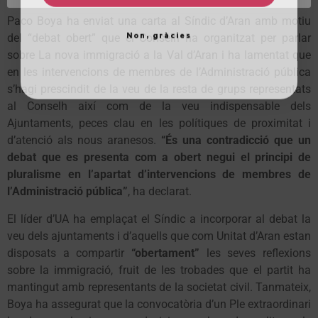
Paco Boya ha enviat una carta al Síndic d’Aran amb motiu
Non, gràcies
del “debat obert” que el Conselh ha organitzat per parlar
sobre La nova immigració a la Val d’Aran i ha lamentat que
en les intervencions de membres de l’Administració pública
s’hagi prescindit de la veu de la resta de grups representats
al Conselh així com de la veu indispensable dels
Ajuntaments, peces clau en les polítiques de proximitat i
d’atenció als nous aranesos.
“És una contradicció que un
debat que es presenta com a obert negui el principi de
pluralisme en l’apartat d’intervencions de membres de
l’Administració pública”
, ha declarat.
El líder d’UA ha emplaçat el Síndic a incorporar al debat la
veu dels ajuntaments i d’aquells que com Unitat d’Aran estan
disposats a compartir
“obertament”
les seves reflexions
sobre la immigració, fruit de les trobades que el partit ha
mantingut amb representants de la societat civil. Tanmateix,
Boya ha assegurat que la convocatòria d’un Ple extraordinari