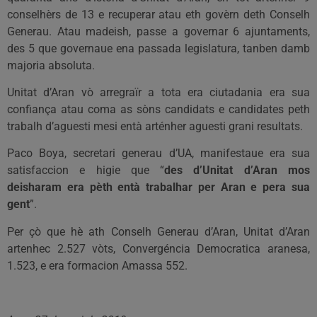
conselhèrs de 13 e recuperar atau eth govèrn deth Conselh
Generau. Atau madeish, passe a governar 6 ajuntaments,
des 5 que governaue ena passada legislatura, tanben damb
majoria absoluta.
Unitat d’Aran vò arregraïr a tota era ciutadania era sua
confiança atau coma as sòns candidats e candidates peth
trabalh d’aguesti mesi entà arténher aguesti grani resultats.
Paco Boya, secretari generau d’UA, manifestaue era sua
satisfaccion e higie que “
des d’Unitat d’Aran mos
deisharam era pèth entà trabalhar per Aran e pera sua
gent
”.
Per çò que hè ath Conselh Generau d’Aran, Unitat d’Aran
artenhec 2.527 vòts, Convergéncia Democratica aranesa,
1.523, e era formacion Amassa 552.