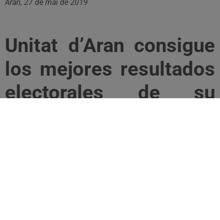
Aran, 27 de mai de 2019
Unitat d’Aran consigue
los mejores resultados
electorales de su
historia
El partido aranés obtiene mayoría
absoluta en el Conselh Generau
d’Aran y seis de los 9
ayuntamientos araneses: Vielha e
Mijaran, Les, Bossòst, Canejan, Es