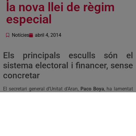
la nova llei de règim
especial
Notícies
abril 4, 2014
Els principals esculls són el
sistema electoral i financer, sense
concretar
El secretari general d’Unitat d’Aran,
Paco Boya
, ha lamentat
“tant la manca de lideratge del síndic Barrera com de debat i
participació política a l’Aran sobre la nova llei de règim
especial”. Amb motiu d’una visita institucional dels ponents
de la norma, UA ha criticat que els partits polítics aranesos
no hagin estat convocats pel Conselh Generau per debatre
amb els parlamentaris, ni ara ni durant tot aquest temps de