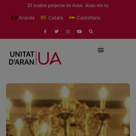
El nostre projecte és Aran. Aran ets tu
Aranés
Català
Castellano