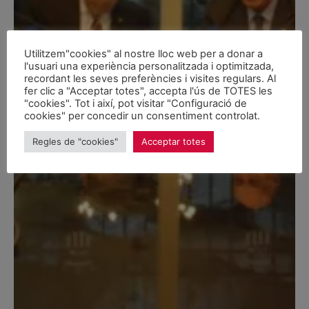
Vòs recéber eth nau
huelheton informatiu
Utilitzem"cookies" al nostre lloc web per a donar a
d’Unitat d’Aran?
l'usuari una experiència personalitzada i optimitzada,
recordant les seves preferències i visites regulars. Al
Email
fer clic a "Acceptar totes", accepta l'ús de TOTES les
"cookies". Tot i així, pot visitar "Configuració de
cookies" per concedir un consentiment controlat.
Regles de "cookies"
Acceptar totes
Soscriuer-me
Non, gràcies