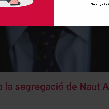
Non, gràc
 la segregació de Naut A