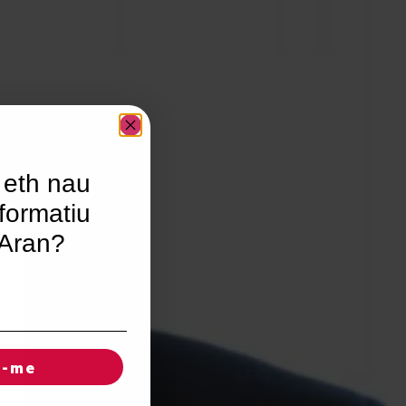
 eth nau
formatiu
’Aran?
r-me