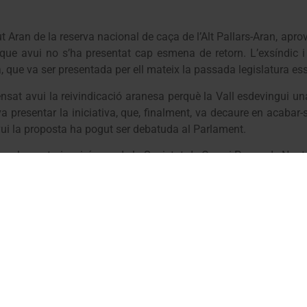
 Aran de la reserva nacional de caça de l’Alt Pallars-Aran, aprov
ue avui no s’ha presentat cap esmena de retorn. L’exsíndic i s
a, que va ser presentada per ell mateix la passada legislatura es
fensat avui la reivindicació aranesa perquè la Vall esdevingui 
a presentar la iniciativa, que, finalment, va decaure en acabar-s
avui la proposta ha pogut ser debatuda al Parlament.
ps parlamentaris, així com de la Societat de Caça i Pesca de Naut
enador ha declarat que “
la proposta permet desenvolupar un 
rotecció de les espècies, la conservació de la fauna i la na