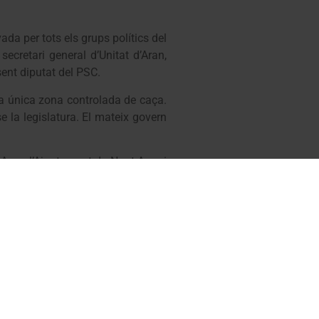
ada per tots els grups polítics del
ecretari general d’Unitat d’Aran,
sent diputat del PSC.
una única zona controlada de caça.
e la legislatura. El mateix govern
 Aran, l’Ajuntament de Naut Aran i
model propi que integra la Vall
tura i una ordenació coherent de