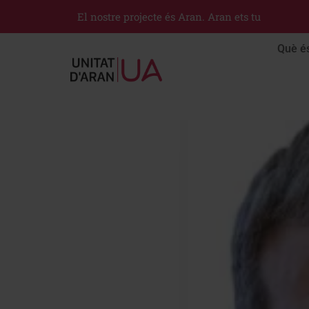
El nostre projecte és Aran. Aran ets tu
Què é