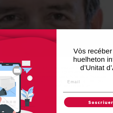
Vòs recéber
huelheton in
d’Unitat d
Utilitzem"cookies" al nostre lloc web per a donar a l'usuari
una experiència personalitzada i optimitzada, recordant les
seves preferències i visites regulars. Al fer clic a "Acceptar
Email
totes", accepta l'ús de TOTES les "cookies". Tot i així, pot
visitar "Configuració de cookies" per concedir un
consentiment controlat.
Regles de "cookies"
Acceptar totes
Soscriue