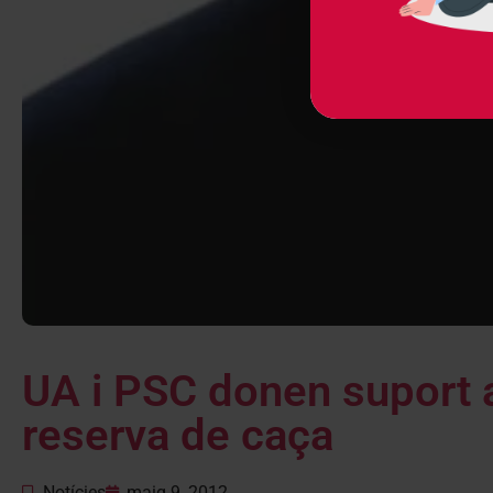
UA i PSC donen suport a
reserva de caça
Notícies
maig 9, 2012