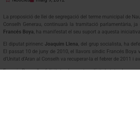
La proposició de llei de segregació del terme municipal de Naut
Conselh Generau, continuarà la tramitació parlamentària, ja q
Francés Boya
, ha manifestat el seu suport a aquesta iniciativ
El diputat pirinenc
Joaquim Llena
, del grup socialista, ha de
El passat 10 de juny de 2010, el llavors síndic Francés Boya v
d’Unitat d’Aran al Conselh va recuperar-la el febrer de 2011 i 
Francés Boya s’ha felicitat pel suport explícit de tots els gru
les Entitats Municipals Descentralitzades del municipi. El s
d’Aran en una única zona controlada de caça i assegura la p
l’aprofitament cinegètic de la zona
”.