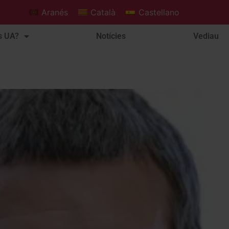
Aranés
Català
Castellano
s UA?
Notícies
Vediau