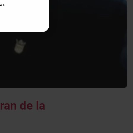
ies
ran de la