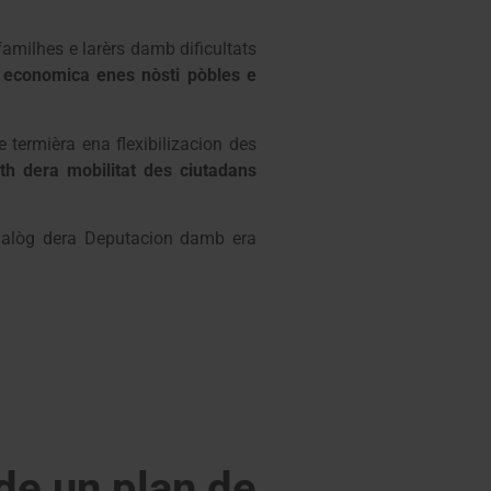
familhes e larèrs damb dificultats
t economica enes nòsti pòbles e
 termièra ena flexibilizacion des
h dera mobilitat des ciutadans
 dialòg dera Deputacion damb era
de un plan de