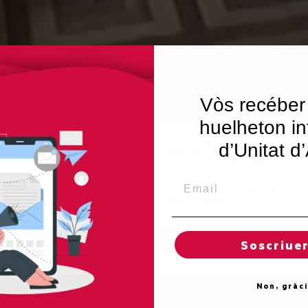
Vòs recéber
huelheton in
d’Unitat d
Utilitzem"cookies" al nostre lloc web per a donar a l'usuari
una experiència personalitzada i optimitzada, recordant les
seves preferències i visites regulars. Al fer clic a "Acceptar
Email
totes", accepta l'ús de TOTES les "cookies". Tot i així, pot
visitar "Configuració de cookies" per concedir un
consentiment controlat.
Regles de "cookies"
Acceptar totes
Soscriue
Non, gràc