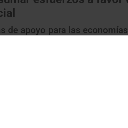
cial
s de apoyo para las economías 
o al ente provincial que lidere un plan de choque para apoyar a
ntre las medidas planteadas, UA propone compensaciones económ
urante el último mes, según las restricciones decretadas por la G
sfuerzos entre todas las administraciones para la reactivació
to al del PSC y que se ha aprobado por unanimidad.
choque social que permita reforzar los servicios y los fondos d
s crear las condiciones favorables para la generación de em
ienda ante la Generalitat los intereses de las economías de fro
 el levantamiento de los confinamientos perimetrales con el d