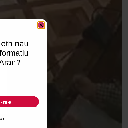
 eth nau
formatiu
’Aran?
r-me
ies