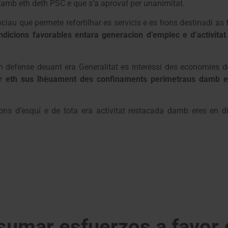
damb eth deth PSC e que s’a aprovat per unanimitat.
ciau que permete refortilhar es servicis e es hons destinadi as 
ndicions favorables entara generacion d’emplec e d’activita
 defense deuant era Generalitat es interèssi des economies de
ar eth sus lhèuament des confinaments perimetraus damb et
cions d’esquí e de tota era activitat restacada damb eres en
 sumar esfuerzos a favor 