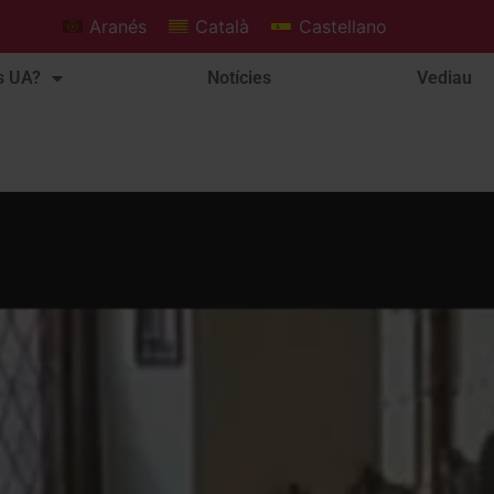
Aranés
Català
Castellano
s UA?
Notícies
Vediau