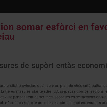
on somar esfòrci en favo
ciau
sures de supòrt entàs economi
ra entitat provinciau que lidere un plan de chòc entà balhar s
. Entre es mesures plantejades, UA prepause compensacions 
ctivitat pendent eth darrèr mes, segontes es restriccions decre
sable”
somar esfòrci entre totes es administracions entara reac