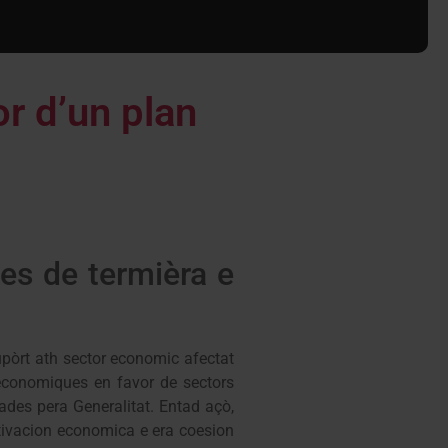
r d’un plan
es de termièra e
upòrt ath sector economic afectat
economiques en favor de sectors
tades pera Generalitat. Entad açò,
tivacion economica e era coesion