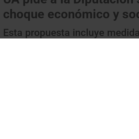
choque económico y so
Esta propuesta incluye medida
las estaciones de esquí
El grupo de Unitat d’Aran en la Diputación de Lleida ha pedid
crisis sanitaria generada por la pandemia de la COVID-19. E
de bares y restaurantes, que tuvieron que cerrar su actividad d
portavoz, Amador Marqués, considera
“indispensable”
sumar e
Así se desprende de la moción que el grupo ha presentado jun
Marqués se ha referido también a la activación de un plan de 
con dificultades económicas.
“A medio y largo plazo, debemo
nuestros pueblos y municipios”
, ha explicado.
Asimismo, el grupo de UA ha incidido en que la Diputación def
restricciones. En este sentido,
“la Generalitat debe armonizar