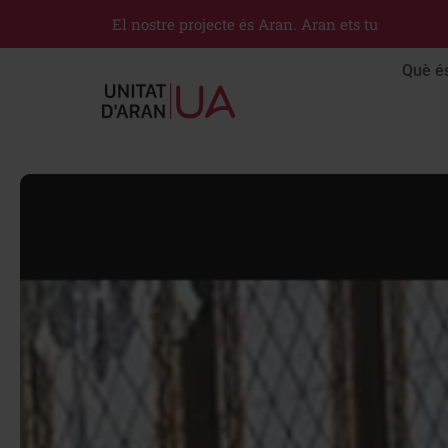
El nostre projecte és Aran. Aran ets tu
Què é