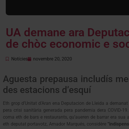
UA demane ara Deputaci
de chòc economic e so
Notícies
novembre 20, 2020
Aguesta prepausa includís me
des estacions d’esquí
Eth grop d’Unitat d’Aran ena Deputacion de Lleida a demanat a
pera crisi sanitària generada pera pandemia dera COVID-19
coma eth de bars e restaurants, qu’aueren de barrar era sua a
eth deputat portavotz, Amador Marqués, considère
“indispen