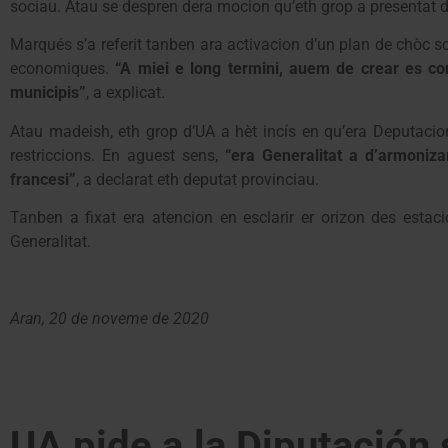
sociau. Atau se despren dera mocion qu’eth grop a presentat 
Marqués s’a referit tanben ara activacion d’un plan de chòc so
economiques.
“A miei e long termini, auem de crear es co
municipis”
, a explicat.
Atau madeish, eth grop d’UA a hèt incís en qu’era Deputacion
restriccions. En aguest sens,
“era Generalitat a d’armoniz
francesi”
, a declarat eth deputat provinciau.
Tanben a fixat era atencion en esclarir er orizon des esta
Generalitat.
Aran, 20 de noveme de 2020
UA pide a la Diputación