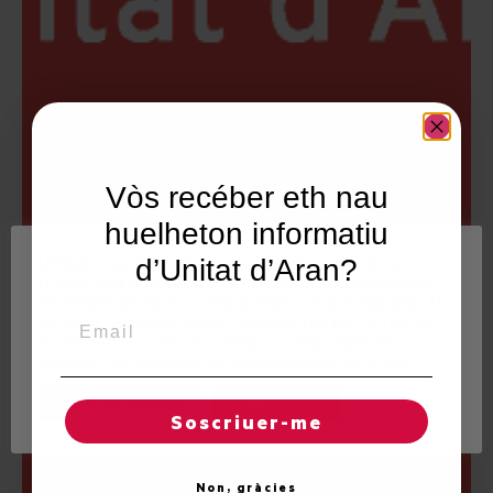
Vòs recéber eth nau
huelheton informatiu
Utilitzem"cookies" al nostre lloc web per a donar a
d’Unitat d’Aran?
l'usuari una experiència personalitzada i optimitzada,
recordant les seves preferències i visites regulars. Al
Email
fer clic a "Acceptar totes", accepta l'ús de TOTES les
"cookies". Tot i així, pot visitar "Configuració de
cookies" per concedir un consentiment controlat.
Regles de "cookies"
Acceptar totes
Soscriuer-me
Non, gràcies