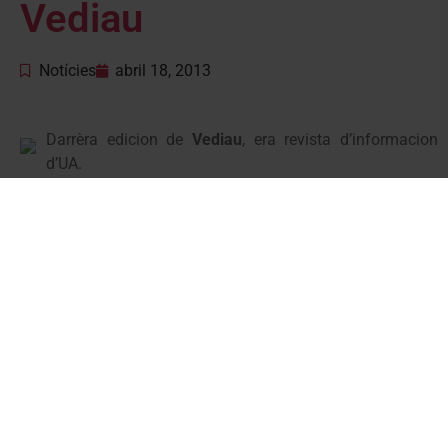
Vediau
Notícies
abril 18, 2013
Darrèra edicion de
Vediau
, era revista d’informacion
d’UA.
Atau madeish, en aguesta ocasion tanben i trobaratz ua
edicion especiau de Vediau entà Vielha Mijaran.
Demoram que sigue deth vòste interés.
Edicion Març 2013
Edicion Març 2013 Vielha