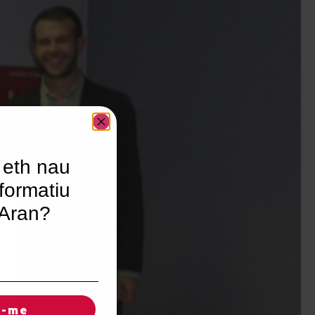
 eth nau
formatiu
’Aran?
r-me