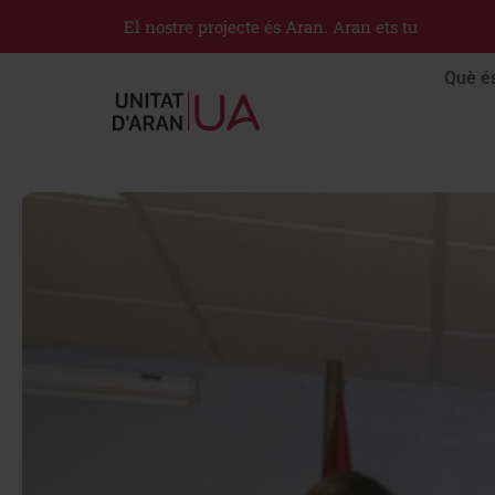
El nostre projecte és Aran. Aran ets tu
Què é