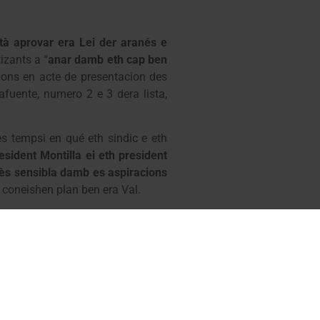
ntà aprovar era Lei der aranés e
izants a “
anar damb eth cap ben
cions en acte de presentacion des
fuente, numero 2 e 3 dera lista,
s tempsi en qué eth sindic e eth
esident Montilla ei eth president
ès sensibla damb es aspiracions
e coneishen plan ben era Val.
on i a color, a favor dera opcion
ocialista entà garantir er hilat de
sati non èm ne independentistes