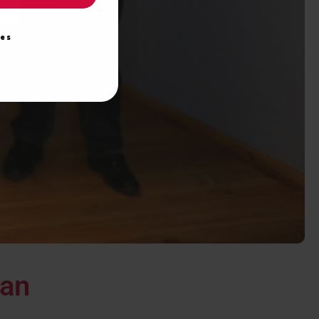
ies
ran