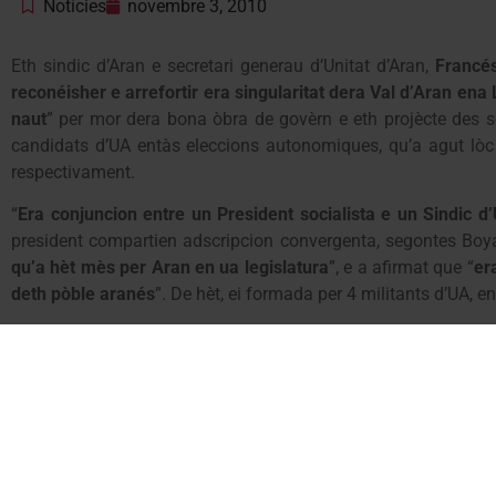
Notícies
novembre 3, 2010
Eth sindic d’Aran e secretari generau d’Unitat d’Aran,
Francé
reconéisher e arrefortir era singularitat dera Val d’Aran ena
naut
” per mor dera bona òbra de govèrn e eth projècte des s
candidats d’UA entàs eleccions autonomiques, qu’a agut lòc 
respectivament.
“
Era conjuncion entre un President socialista e un Sindic d
president compartien adscripcion convergenta, segontes Boy
qu’a hèt mès per Aran en ua legislatura
”, e a afirmat que “
er
deth pòble aranés
”. De hèt, ei formada per 4 militants d’UA, 
Maria Vergés, tanben candidata per UA, a declarat que “
se hèm
que represente eth President Montilla
”. En aguest sens, tant
proteccion sociau as ciutadans qu’en aguesti tempsi de cris
ne de dretes
”, a precisat Pardell, en referéncia a un des lèm