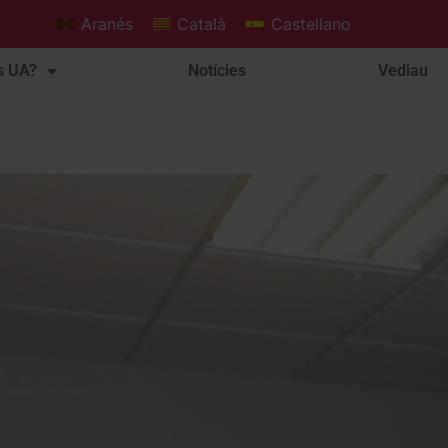
Aranés
Català
Castellano
s UA?
Notícies
Vediau