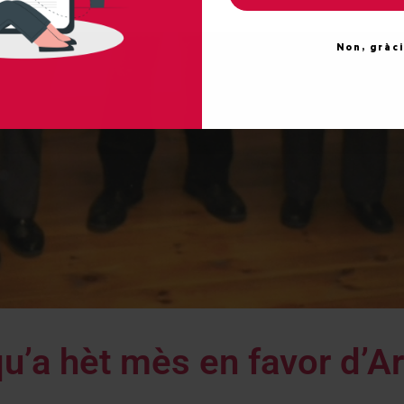
Non, gràc
qu’a hèt mès en favor d’A