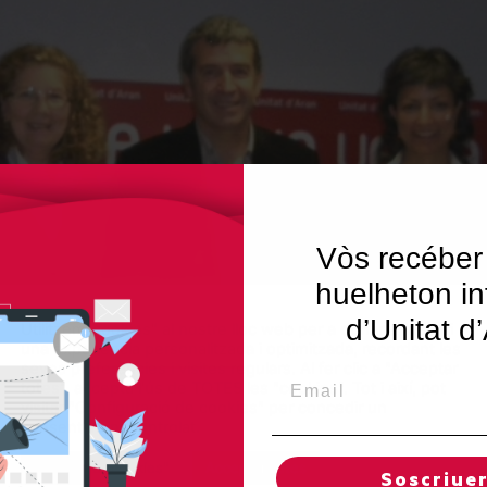
Vòs recéber
huelheton in
d’Unitat d
Utilitzem"cookies" al nostre lloc web per a donar a l'usuari
una experiència personalitzada i optimitzada, recordant les
seves preferències i visites regulars. Al fer clic a "Acceptar
Email
totes", accepta l'ús de TOTES les "cookies". Tot i així, pot
visitar "Configuració de cookies" per concedir un
consentiment controlat.
Regles de "cookies"
Acceptar totes
Soscriue