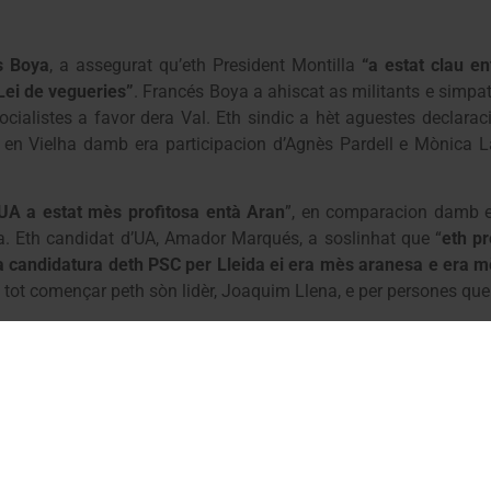
s Boya
, a assegurat qu’eth President Montilla
“a estat clau e
 Lei de vegueries”
. Francés Boya a ahiscat as militants e simpat
ocialistes a favor dera Val. Eth sindic a hèt aguestes declara
en Vielha damb era participacion d’Agnès Pardell e Mònica La
’UA a estat mès profitosa entà Aran
”, en comparacion damb e
a. Eth candidat d’UA, Amador Marqués, a soslinhat que “
eth pr
a candidatura deth PSC per Lleida ei era mès aranesa e era m
en tot començar peth sòn lidèr, Joaquim Llena, e per persones qu
 ua comparativa entre es govèrns socialistes e convergents, n
 Pardell coma Lafuente an persutat ena “
claretat deth projècte s
i ac passen mau, dauant era incertesa que represente CiU
”. “
No
es de campanha deth President Montilla.