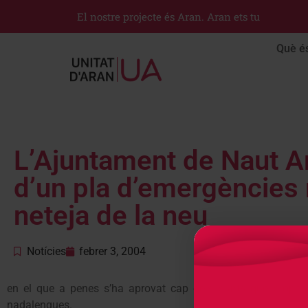
El nostre projecte és Aran. Aran ets tu
Què é
L’Ajuntament de Naut Ar
d’un pla d’emergències 
neteja de la neu
Notícies
febrer 3, 2004
en el que a penes s’ha aprovat cap dels punts que proposa
nadalenques.