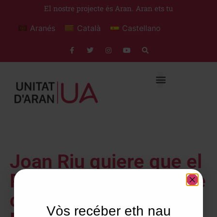
El nostre projecte és Aran. Aran ets tu
Aranés
Català
Castellano
Joan Riu quiere que el
Parque de Aventura se
construya en Vielha-
Vòs recéber eth nau