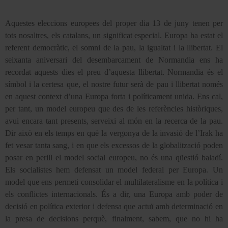
Aquestes eleccions europees del proper dia 13 de juny tenen per
tots nosaltres, els catalans, un significat especial. Europa ha estat el
referent democràtic, el somni de la pau, la igualtat i
la llibertat. El
seixanta aniversari del desembarcament de Normandia ens ha
recordat aquests dies el preu d’aquesta llibertat. Normandia és el
símbol i la certesa que, el nostre futur serà de pau i llibertat només
en aquest context d’una Europa forta i políticament unida. Ens cal,
per tant, un model europeu que des de les referències històriques,
avui encara tant presents, serveixi al món en la recerca de
la pau.
Dir
això en els temps en què la vergonya de la invasió de l’Irak ha
fet vesar tanta sang, i en que els excessos de la globalització poden
posar en perill el model social europeu, no és una qüestió baladí.
Els socialistes hem defensat un model federal per Europa. Un
model que ens permeti consolidar el multilateralisme en la política i
els conflictes internacionals. És a dir, una Europa amb poder de
decisió en política exterior i defensa que actuï amb determinació en
la presa de decisions perquè, finalment, sabem, que no hi ha