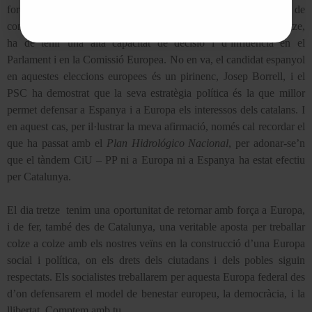
força política que ha fet possible aquesta nova situació de
complicitat amb el Govern d’Espanya i que, després del dia tretze,
ha de tenir una alta capacitat de decisió i d’influència en el
Parlament i en
la Comissió Europea. No
en va, el candidat espanyol
en aquestes eleccions europees és un pirinenc, Josep Borrell, i el
PSC ha demostrat que la seva estratègia política és la que millor
permet defensar a Espanya i a Europa els interessos dels catalans. I
en aquest cas, per il·lustrar la meva afirmació, només cal recordar el
que ha passat amb el
Plan Hidrológico Nacional
, per adonar-se’n
que el tàndem CiU – PP ni a Europa ni a Espanya ha estat efectiu
per Catalunya.
El dia tretze
tenim una oportunitat de retornar amb força a Europa,
i de fer, també des de Catalunya, una veritable aposta per treballar
colze a colze amb els nostres veïns en la construcció d’una Europa
social i política, on els drets dels ciutadans i dels pobles siguin
respectats. Els socialistes treballarem per aquesta Europa federal des
d’on defensarem el model de benestar europeu, la democràcia, i
la
llibertat. Comptem
amb tu.