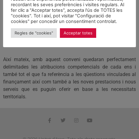
Salut de la Generalitat
recordant les seves preferències i visites regulars. Al
millora la coordinació
fer clic a "Acceptar totes", accepta l'ús de TOTES les
"cookies". Tot i així, pot visitar "Configuració de
cookies" per concedir un consentiment controlat.
en matèria sanitària
Regles de "cookies"
Acceptar totes
Notícies
abril 6, 2006
Així mateix, amb aquest conveni quedaran perfectament
delimitades les atribucions competencials de cada ens i
també tot el que fa referència a les qüestions vinculades al
finançament així com també a les noves prestacions i nous
serveis que es puguin oferir en base a les necessitats
territorials.