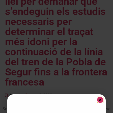
llei per demanar que
s’endeguin els estudis
necessaris per
determinar el traçat
més idoni per la
continuació de la línia
del tren de la Pobla de
Segur fins a la frontera
francesa
Notícies
març 5, 2002
Segons el diputat Francesc X. Boya, ‘la línia de Lleida va