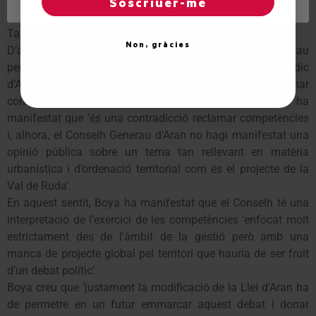
Soscriuer-me
araneses i així ho han manifestat en el document de la
Taula de Vielha’, segons Boya.
Non, gràcies
D’altra banda, Boya qüestiona l’interès del Conselh Generau
per l’urbanisme aranès arran de les declaracions del Síndic
d’Aran amb motiu de la Festa d’Aran en les que va reclamar
competències en Urbanisme. El diputat del PSC-CpC ha
manifestat que ‘és una contradicció reclamar competències
i, alhora, el Conselh Generau d’Aran no hagi manifestat una
opinió pública sobre un tema tan rellevant en matèria
urbanística i d’ordenació territorial com és el projecte de la
Val de Ruda’.
En aquest sentit, Boya ha manifestat que el Conselh té una
interpretació de l’exercici de les competències ‘enfocat molt
estrictament des de l’àmbit de la gestió però amb una
manca de projecte global pel territori que hauria de ser fruit
d’un debat polític’.
Boya creu que ‘justament la modificació de la Llei d’Aran ha
de permetre en un futur emmarcar aquest debat i donar