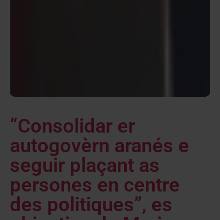
“Consolidar er
autogovèrn aranés e
seguir plaçant as
persones en centre
des politiques”, es