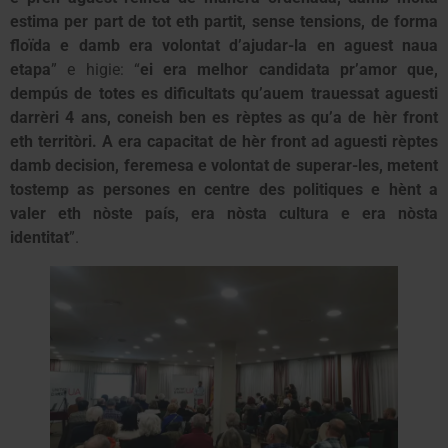
estima per part de tot eth partit, sense tensions, de forma
floïda e damb era volontat d’ajudar-la en aguest naua
etapa
” e higie: “
ei era melhor candidata pr’amor que,
dempús de totes es dificultats qu’auem trauessat aguesti
darrèri 4 ans, coneish ben es rèptes as qu’a de hèr front
eth territòri. A era capacitat de hèr front ad aguesti rèptes
damb decision, feremesa e volontat de superar-les, metent
tostemp as persones en centre des politiques e hènt a
valer eth nòste país, era nòsta cultura e era nòsta
identitat
”.