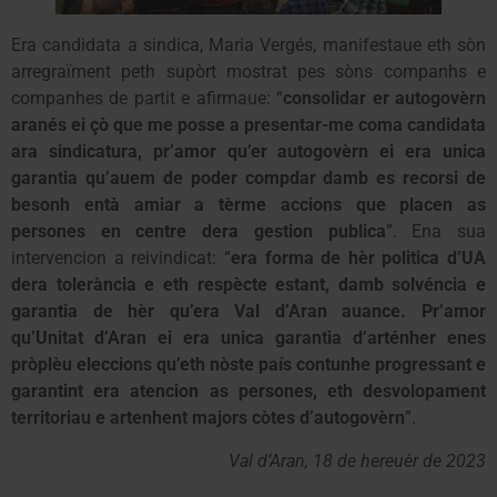
Era candidata a sindica, Maria Vergés, manifestaue eth sòn
arregraïment peth supòrt mostrat pes sòns companhs e
companhes de partit e afirmaue: “
consolidar er autogovèrn
aranés ei çò que me posse a presentar-me coma candidata
ara sindicatura, pr’amor qu’er autogovèrn ei era unica
garantia qu’auem de poder compdar damb es recorsi de
besonh entà amiar a tèrme accions que placen as
persones en centre dera gestion publica
”. Ena sua
intervencion a reivindicat: “
era forma de hèr politica d’UA
dera tolerància e eth respècte estant, damb solvéncia e
garantia de hèr qu’era Val d’Aran auance. Pr’amor
qu’Unitat d’Aran ei era unica garantia d’arténher enes
pròplèu eleccions qu’eth nòste país contunhe progressant e
garantint era atencion as persones, eth desvolopament
territoriau e artenhent majors còtes d’autogovèrn
”.
Val d’Aran, 18 de hereuèr de 2023