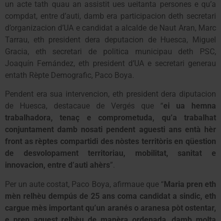
un acte tath quau an assistit ues ueitanta persones e qu’a
compdat, entre d’auti, damb era participacion deth secretari
d’organizacion d’UA e candidat a alcalde de Naut Aran, Marc
Tarrau, eth president dera deputacion de Huesca, Miguel
Gracia, eth secretari de politica municipau deth PSC,
Joaquín Fernández, eth president d’UA e secretari generau
entath Rèpte Demografic, Paco Boya.
Pendent era sua intervencion, eth president dera diputacion
de Huesca, destacaue de Vergés que “
ei ua hemna
trabalhadora, tenaç e comprometuda, qu’a trabalhat
conjuntament damb nosati pendent aguesti ans entà hèr
front as rèptes compartidi des nòstes territòris en qüestion
de desvolopament territoriau, mobilitat, sanitat e
innovacion, entre d’auti ahèrs
”.
Per un aute costat, Paco Boya, afirmaue que “
Maria pren eth
mèn relhèu dempús de 25 ans coma candidat a sindic, eth
cargue mès important qu’un aranés o aranesa pòt ostentar,
e pren aguest relhèu de manèra ordenada, damb molta