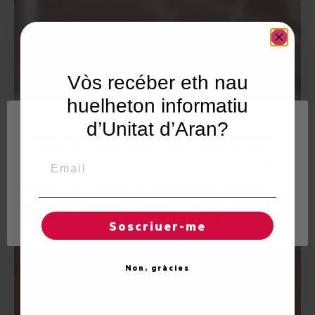
Vòs recéber eth nau
huelheton informatiu
Utilitzem"cookies" al nostre lloc web per a donar a
d’Unitat d’Aran?
l'usuari una experiència personalitzada i optimitzada,
recordant les seves preferències i visites regulars. Al
Email
fer clic a "Acceptar totes", accepta l'ús de TOTES les
"cookies". Tot i així, pot visitar "Configuració de
cookies" per concedir un consentiment controlat.
Regles de "cookies"
Acceptar totes
Soscriuer-me
Non, gràcies