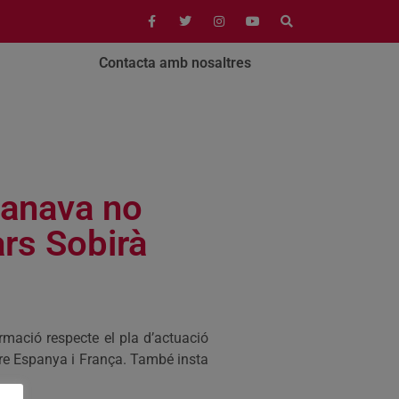
Contacta amb nosaltres
manava no
ars Sobirà
rmació respecte el pla d’actuació
ntre Espanya i França. També insta