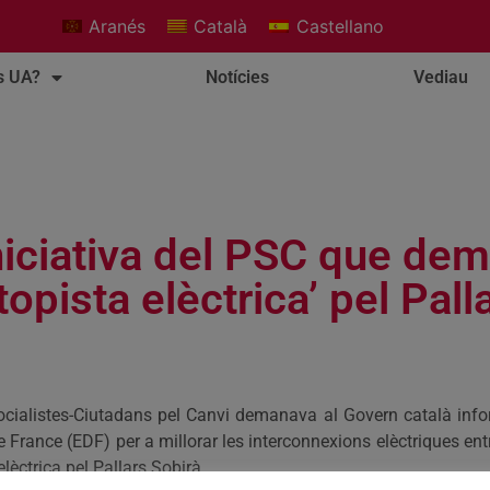
Aranés
Català
Castellano
s UA?
Notícies
Vediau
niciativa del PSC que de
utopista elèctrica’ pel Pall
ocialistes-Ciutadans pel Canvi demanava al Govern català info
e France (EDF) per a millorar les interconnexions elèctriques e
lèctrica pel Pallars Sobirà.