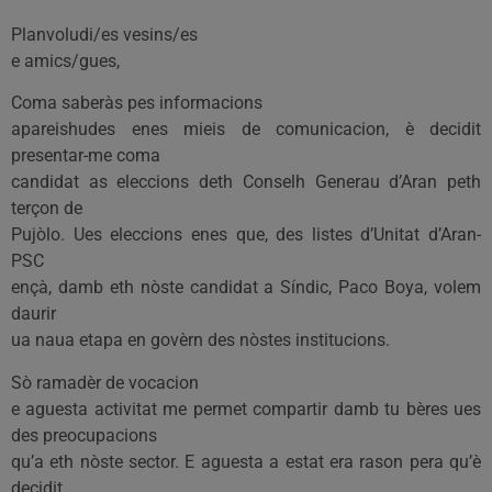
Planvoludi/es vesins/es
e amics/gues,
Coma saberàs pes informacions
apareishudes enes mieis de comunicacion, è decidit
presentar-me coma
candidat as eleccions deth Conselh Generau d’Aran peth
terçon de
Pujòlo. Ues eleccions enes que, des listes d’Unitat d’Aran-
PSC
ençà, damb eth nòste candidat a Síndic, Paco Boya, volem
daurir
ua naua etapa en govèrn des nòstes institucions.
Sò ramadèr de vocacion
e aguesta activitat me permet compartir damb tu bères ues
des preocupacions
qu’a eth nòste sector. E aguesta a estat era rason pera qu’è
decidit