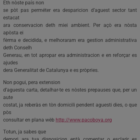
Eth nòste país non
se pòt pas perméter era desparicion d’aguest sector tant
estacat
ara conservacion deth miei ambient. Per açò era nòsta
apòsta ei
fèrma e decidida, e melhoraram era gestion administrativa
deth Conselh
Generau, en tot apropar era administracion e en reforçar es
ajudes
dera Generalitat de Catalunya e es pròpries.
Non pogui, pera extension
d’aguesta carta, detalhar-te es nòstes prepauses que, per un
aute
costat, ja reberàs en tòn domicili pendent aguesti dies, o que
pòs
consultar en plana wèb
http://www.pacoboya.org
Totun, ja sabes que
demori ara tua disposicion entà comentar o esclarir es