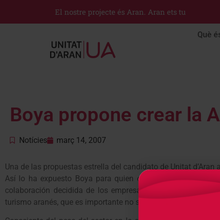
El nostre projecte és Aran. Aran ets tu
Què é
Boya propone crear la 
Notícies
març 14, 2007
Una de las propuestas estrella del candidato de Unitat d’Aran
Así lo ha expuesto Boya para quien es imprescindible abrir
colaboración decidida de los empresarios”, ha declarado. Se
turismo aranés, que es importante no sólo a nivel económico, s