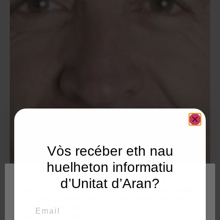
Vòs recéber eth nau
huelheton informatiu
Utilitzem"cookies" al nostre lloc web per a donar a
d’Unitat d’Aran?
l'usuari una experiència personalitzada i optimitzada,
recordant les seves preferències i visites regulars. Al
Email
fer clic a "Acceptar totes", accepta l'ús de TOTES les
"cookies". Tot i així, pot visitar "Configuració de