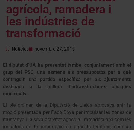
agrícola, ramadera i
les indústries de
transformació
Notícies
novembre 27, 2015
El diputat d’UA ha presentat també, conjuntament amb el
grup del PSC, una esmena als pressupostos per a què
continguin una partida específica per als ajuntaments
destinada a la millora d’infraestructures bàsiques
municipals.
El ple ordinari de la Diputació de Lleida aprovava ahir la
moció presentada per Paco Boya per impulsar les zones de
muntanya i la seva activitat agrícola i ramadera així com les
indústries de transformació en aquests territoris, com un
important recurs per lluitar contra la despoblació que els