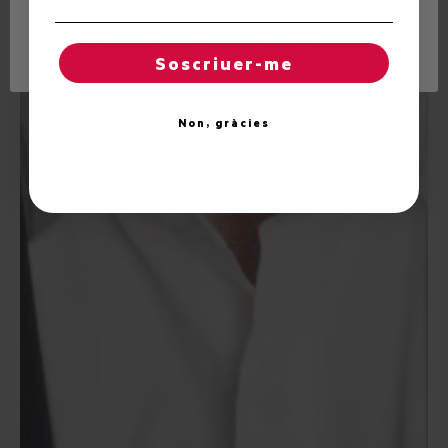
cookies" per concedir un consentiment controlat.
Regles de "cookies"
Acceptar totes
Soscriuer-me
Non, gràcies