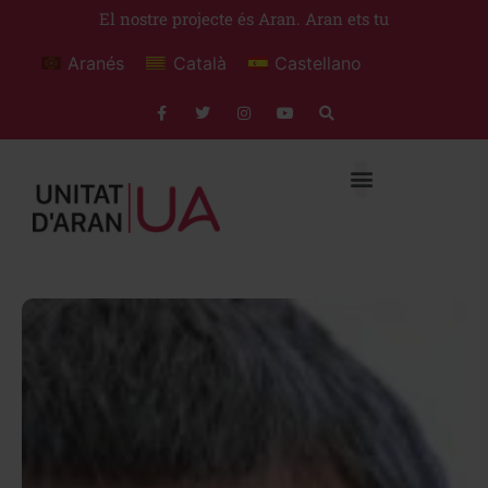
El nostre projecte és Aran. Aran ets tu
Aranés
Català
Castellano