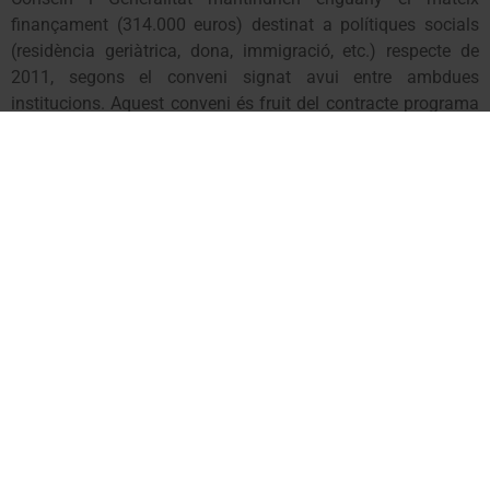
finançament (314.000 euros) destinat a polítiques socials
(residència geriàtrica, dona, immigració, etc.) respecte de
2011, segons el conveni signat avui entre ambdues
institucions. Aquest conveni és fruit del contracte programa
pactat a l’anterior legislatura pels governs del síndic Boya i
el president Montilla.
El senador aranès ha manifestat que “
mantenir les
polítiques socials no és un caprici, sinó una necessitat del
país, encara que aquestes necessitats han augmentat
l’últim any
”. Per Francés Boya, “
el finançament acordat avui
demostra que, si hi ha voluntat política i ganes de defensar
el país, Aran pot rebre un tractament més just i equitatiu en
la resta de competències que gestiona actualment el
Conselh Generau
”.
El conselhèr s’ha referit a les crítiques del síndic Barrera
contra l’Ajuntament de Les per no haver arribat a un acord fa
8 anys per construir una residència. “
Aquestes crítiques fora