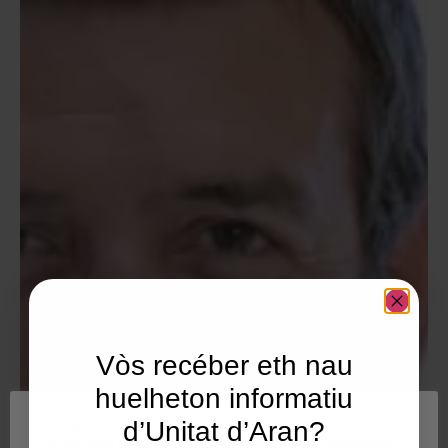
Vòs recéber eth nau
huelheton informatiu
Utilitzem"cookies" al nostre lloc web per a donar a
d’Unitat d’Aran?
l'usuari una experiència personalitzada i optimitzada,