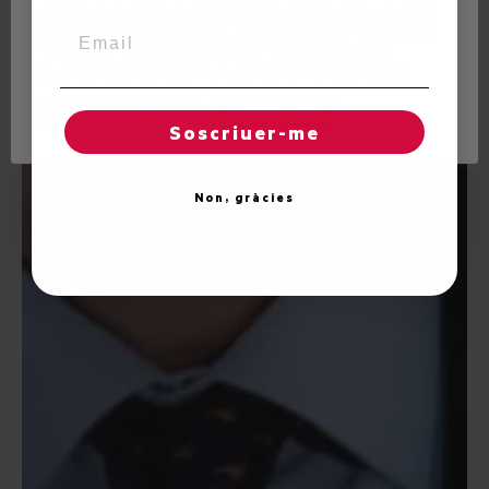
recordant les seves preferències i visites regulars. Al
Email
fer clic a "Acceptar totes", accepta l'ús de TOTES les
"cookies". Tot i així, pot visitar "Configuració de
cookies" per concedir un consentiment controlat.
Regles de "cookies"
Acceptar totes
Soscriuer-me
Non, gràcies