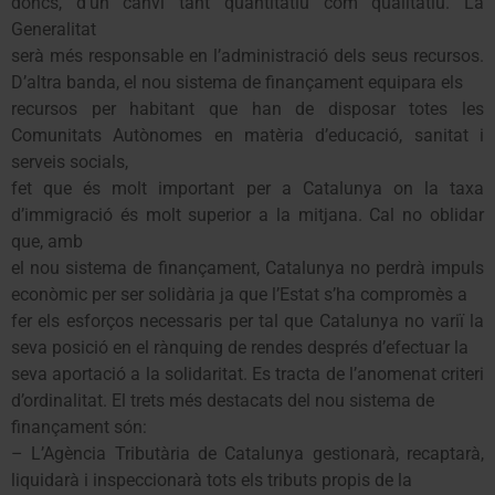
doncs, d’un canvi tant quantitatiu com qualitatiu. La
Generalitat
serà més responsable en l’administració dels seus recursos.
D’altra banda, el nou sistema de finançament equipara els
recursos per habitant que han de disposar totes les
Comunitats Autònomes en matèria d’educació, sanitat i
serveis socials,
fet que és molt important per a Catalunya on la taxa
d’immigració és molt superior a la mitjana. Cal no oblidar
que, amb
el nou sistema de finançament, Catalunya no perdrà impuls
econòmic per ser solidària ja que l’Estat s’ha compromès a
fer els esforços necessaris per tal que Catalunya no variï la
seva posició en el rànquing de rendes després d’efectuar la
seva aportació a la solidaritat. Es tracta de l’anomenat criteri
d’ordinalitat. El trets més destacats del nou sistema de
finançament són:
– L’Agència Tributària de Catalunya gestionarà, recaptarà,
liquidarà i inspeccionarà tots els tributs propis de la