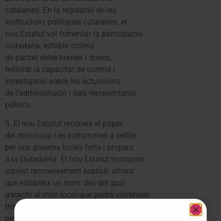
catalanes. En la regulació de les
institucions polítiques catalanes, el
nou Estatut vol fomentar la participació
ciutadana, establir criteris
de paritat entre homes i dones,
millorar la capacitat de control i
investigació sobre les actuacions
de l’administració i dels representants
públics.
5. El nou Estatut reconeix el paper
del món local i es compromet a vetllar
per uns governs locals forts i propers
a la ciutadania. El nou Estatut incorpora
aquest reconeixement explícit, alhora
que estableix un marc des del qual
garantir al món local que podrà continuar
treballant en millors condicions
pel benestar i el progrés de la gent de