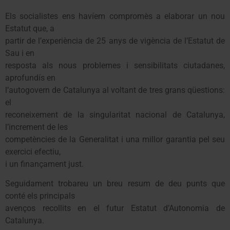
Els socialistes ens havíem compromès a elaborar un nou
Estatut que, a
partir de l’experiència de 25 anys de vigència de l’Estatut de
Sau i en
resposta als nous problemes i sensibilitats ciutadanes,
aprofundís en
l’autogovern de Catalunya al voltant de tres grans qüestions:
el
reconeixement de la singularitat nacional de Catalunya,
l’increment de les
competències de la Generalitat i una millor garantia pel seu
exercici efectiu,
i un finançament just.
Seguidament trobareu un breu resum de deu punts que
conté els principals
avenços recollits en el futur Estatut d’Autonomia de
Catalunya.