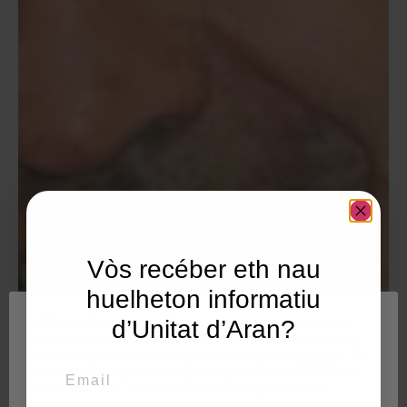
Vòs recéber eth nau
huelheton informatiu
Utilitzem"cookies" al nostre lloc web per a donar a
d’Unitat d’Aran?
l'usuari una experiència personalitzada i optimitzada,
recordant les seves preferències i visites regulars. Al
Email
fer clic a "Acceptar totes", accepta l'ús de TOTES les
"cookies". Tot i així, pot visitar "Configuració de
cookies" per concedir un consentiment controlat.