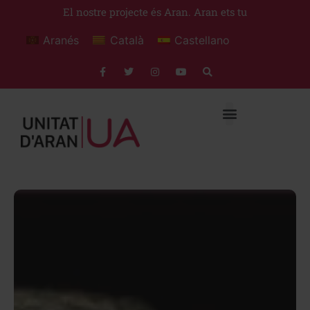
El nostre projecte és Aran. Aran ets tu
Aranés
Català
Castellano