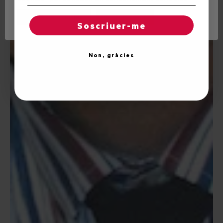
Regles de "cookies"
Acceptar totes
Soscriuer-me
Non, gràcies