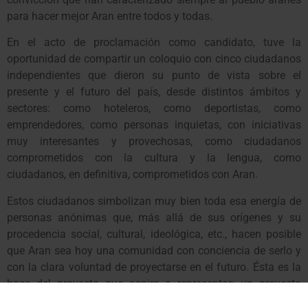
para hacer mejor Aran entre todos y todas.
En el acto de proclamación como candidato, tuve la
oportunidad de compartir un coloquio con cinco ciudadanos
independientes que dieron su punto de vista sobre el
presente y el futuro del país, desde distintos ámbitos y
sectores: como hoteleros, como deportistas, como
emprendedores, como personas inquietas, con iniciativas
muy interesantes y provechosas, como ciudadanos
comprometidos con la cultura y la lengua, como
ciudadanos, en definitiva, comprometidos con Aran.
Estos ciudadanos simbolizan muy bien toda esa energía de
personas anónimas que, más allá de sus orígenes y su
procedencia social, cultural, ideológica, etc., hacen posible
que Aran sea hoy una comunidad con conciencia de serlo y
con la clara voluntad de proyectarse en el futuro. Ésta es la
base del proyecto que aspiro a representar: un proyecto
sólido, pero transversal e integrador, capaz de hacer más por