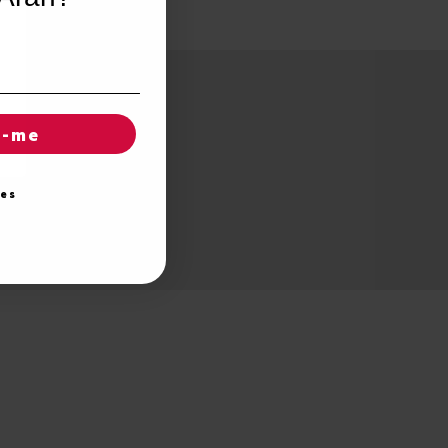
r-me
ies