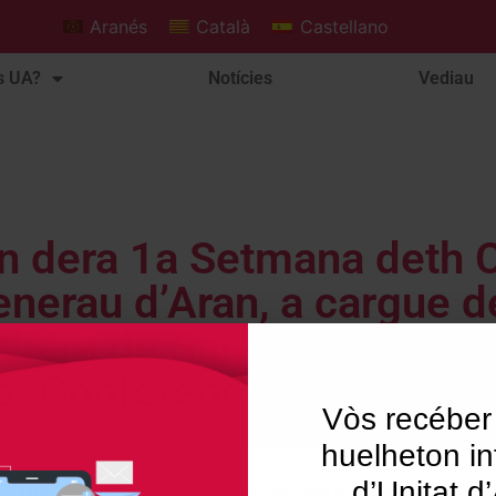
Aranés
Català
Castellano
s UA?
Notícies
Vediau
on dera 1a Setmana deth C
nerau d’Aran, a cargue d
hèra de Sanitat e Servici
s: Conferéncia inaugurau
Vòs recéber
huelheton in
d’Unitat d
Utilitzem"cookies" al nostre lloc web per a donar a l'usuari