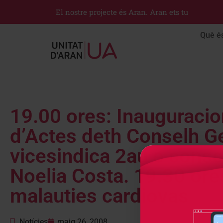
El nostre projecte és Aran. Aran ets tu
Què é
19.00 ores: Inauguraci
d’Actes deth Conselh Ge
vicesindica 2au e consel
Noelia Costa. 19.30 ore
malauties cardiovas
Notícies
maig 26, 2008