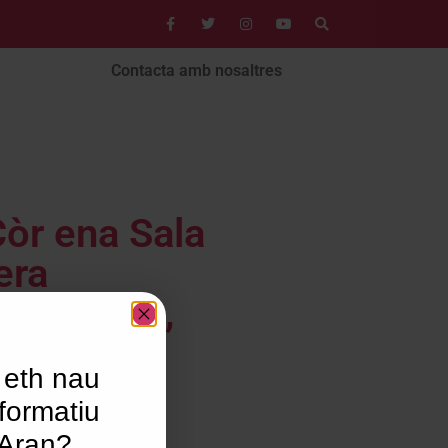
Contacta amb nosaltres
òr ena Sala
era
s Sociaus,
 sus es
 eth nau
formatiu
’Aran?