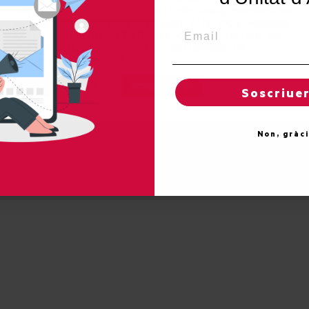
una experiència personalitzada i optimitzada, recordant les
seves preferències i visites regulars. Al fer clic a "Acceptar
Email
totes", accepta l'ús de TOTES les "cookies". Tot i així, pot
visitar "Configuració de cookies" per concedir un
consentiment controlat.
Regles de "cookies"
Acceptar totes
Soscriue
26 Unitat d'Aran. Tots els drets reservats.
Non, gràc
POLÍTICA DE PROTECCIÓ DE DADES