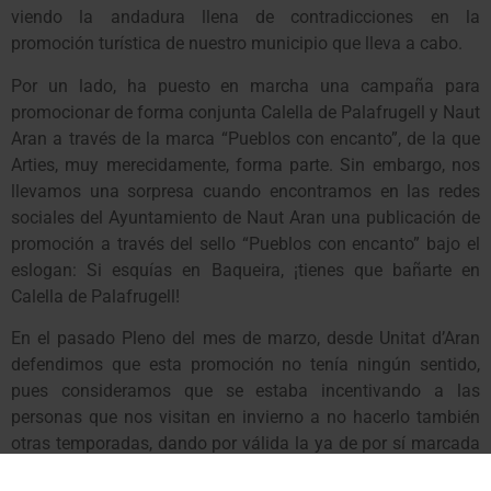
viendo la andadura llena de contradicciones en la
promoción turística de nuestro municipio que lleva a cabo.
Por un lado, ha puesto en marcha una campaña para
promocionar de forma conjunta Calella de Palafrugell y Naut
Aran a través de la marca “Pueblos con encanto”, de la que
Arties, muy merecidamente, forma parte. Sin embargo, nos
llevamos una sorpresa cuando encontramos en las redes
sociales del Ayuntamiento de Naut Aran una publicación de
promoción a través del sello “Pueblos con encanto” bajo el
eslogan: Si esquías en Baqueira, ¡tienes que bañarte en
Calella de Palafrugell!
En el pasado Pleno del mes de marzo, desde Unitat d’Aran
defendimos que esta promoción no tenía ningún sentido,
pues consideramos que se estaba incentivando a las
personas que nos visitan en invierno a no hacerlo también
otras temporadas, dando por válida la ya de por sí marcada
estacionalidad de nuestro municipio. Aunque lo más grave