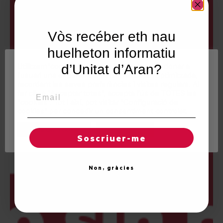
Vòs recéber eth nau
huelheton informatiu
Utilitzem"cookies" al nostre lloc web per a donar a
d’Unitat d’Aran?
l'usuari una experiència personalitzada i optimitzada,
recordant les seves preferències i visites regulars. Al
Email
fer clic a "Acceptar totes", accepta l'ús de TOTES les
"cookies". Tot i així, pot visitar "Configuració de
cookies" per concedir un consentiment controlat.
Regles de "cookies"
Acceptar totes
Soscriuer-me
Non, gràcies