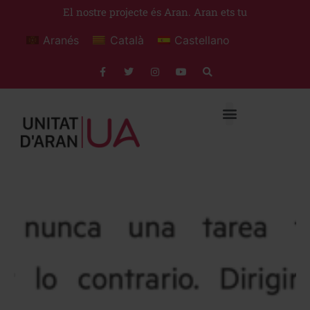
El nostre projecte és Aran. Aran ets tu
Aranés
Català
Castellano