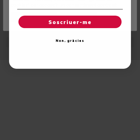
cookies" per concedir un consentiment controlat.
Regles de "cookies"
Acceptar totes
Soscriuer-me
© 2026 Unitat d'Aran. Tots els drets reservats.
Non, gràcies