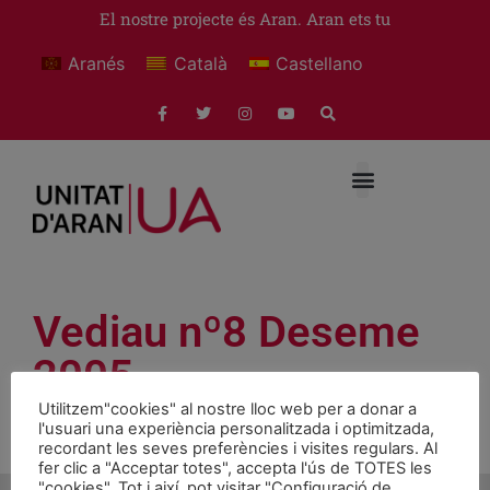
El nostre projecte és Aran. Aran ets tu
Aranés
Català
Castellano
Vediau nº8 Deseme
2005
Utilitzem"cookies" al nostre lloc web per a donar a
l'usuari una experiència personalitzada i optimitzada,
recordant les seves preferències i visites regulars. Al
Vediau nº8 Deseme 2005
Download
fer clic a "Acceptar totes", accepta l'ús de TOTES les
"cookies". Tot i així, pot visitar "Configuració de