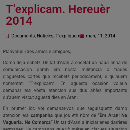
T’explicam. Hereuèr
2014
Documents
,
Notícies
,
T'expliquem
març 11, 2014
Planvoludi/des amics e amigues,
Coma dejà sabetz, Unitat d’Aran a encetat ua naua linha de
comunicacion damb era nòsta militància a trauès
d’aguestes cartes que recebetz periodicament, e qu’auem
nomentat: “T’explicam”. En aguesta ocasion voleria
demanar era vòsta atencion sus dus ahèrs importants
qu’auem viscut aguesti dies en Aran:
En prumèr lòc voi demanar-vos que seguisquetz damb
atencion era
campanha
que jos eth nòm de
“Èm Aran! Ne
Vegueria. Ne Comarca”
Unitat d’Aran a iniciat enes darrères
setmanes. Ua campanha que vò méter en clar era situacion