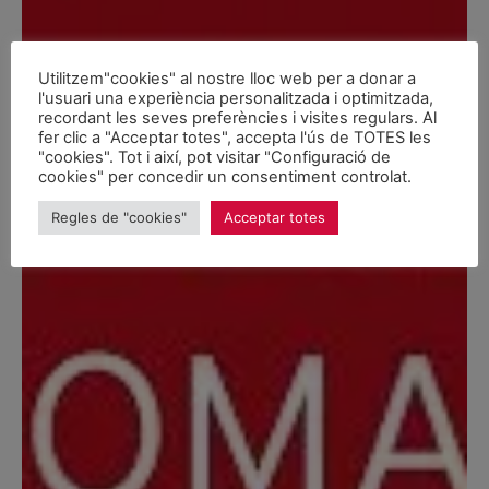
Vòs recéber eth nau
huelheton informatiu
Utilitzem"cookies" al nostre lloc web per a donar a
d’Unitat d’Aran?
l'usuari una experiència personalitzada i optimitzada,
recordant les seves preferències i visites regulars. Al
Email
fer clic a "Acceptar totes", accepta l'ús de TOTES les
"cookies". Tot i així, pot visitar "Configuració de
cookies" per concedir un consentiment controlat.
Regles de "cookies"
Acceptar totes
Soscriuer-me
Non, gràcies