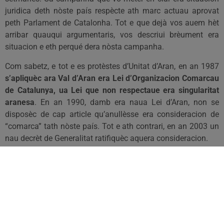
juridica deth nòste país respècte ath marc actuau aprovat
peth Parlament de Catalonha. Tot e que dejà vos auem hèt
arribar quauqui argumentaris, vos descriui brèument era
situacion e eth perqué dera nòsta campanha.
Com sabetz, e tot e es protèstes d’Unitat d’Aran, en an 1987
s’apliquèc ara Val d’Aran era Lei d’Organizacion Comarcau
de Catalunya, ua Lei que non respectaue era singularitat
aranesa
. En an 1990, damb era naua Lei d’Aran, non se
disposèc de cap article qu’anullèsse era consideracion de
“comarca” tath nòste país. Tot e ath contrari, en an 2003 un
nau decrèt de Generalitat ratifiquèc aquera consideracion.
Passadi es ans, eth desplegament dera
Lei de Vegueries
comportèc ua dura batalha damb eth govèrn deth president
Montilla tà arténher era exclusion d’Aran deth mapa
Vegueriau.
Ua exclusion que s’artenhèe gràcies ar acòrd
entre eth President Montilla e jo madeish, alavetz Sindic
d’Aran
.