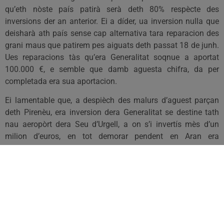
qu’eth nòste país patirà serà deth 80% respècte des
inversions der an anterior. Ei a díder, ua inversion nulla que
deisharà ath país sense cap alternativa tara reparacion des
grani maus que patirem pes aiguats deth passat 18 de junh.
Ues reparacions tàs qu’era Generalitat soqnue a aportat
100.000 €, e semble que damb aguesta chifra, da per
completada era sua aportacion.
Ei lamentable que, a despièch des malurs d’aguest parçan
deth Pirenèu, era inversion dera Generalitat se destine tath
nau aeropòrt dera Seu d’Urgell, a on s’i invertís mès d’un
milion d’euros, en tot demorar pendent en Aran era
reconstruccion des pònts, era recuperacion des lanes, des
espacis agraris, e de tanti d’auti àmbits damnificadi pera
riuada.
Ei per aguest motiu que, a trauès deth grop deth PSC en
Parlament de Catalunya, auem demanat que se destinen tres
milions d’euros tà hèr front ara reconstruccion des