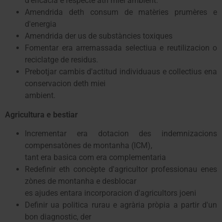
d'eficàcia e respècte ath miei ambient.
Amendrida deth consum de matèries prumères e
d'energia
Amendrida der us de substàncies toxiques
Fomentar era arrernassada selectiua e reutilizacion o
reciclatge de residus.
Prebotjar cambis d'actitud individuaus e collectius ena
conservacion deth miei
ambient.
Agricultura e bestiar
Incrementar era dotacion des indemnizacions
compensatònes de montanha (ICM),
tant era basica com era complementaria
Redefinir eth concèpte d'agricultor professionau enes
zònes de montanha e desblocar
es ajudes entara incorporacion d'agricultors joeni
Definir ua politica rurau e agrària pròpia a partir d'un
bon diagnostic, der