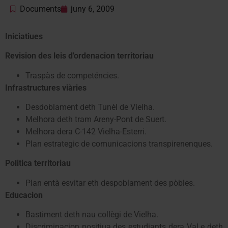
Documents
juny 6, 2009
Iniciatiues
Revision des leis d'ordenacion territoriau
Traspàs de competéncies.
Infrastructures viàries
Desdoblament deth Tunèl de Vielha.
Melhora deth tram Areny-Pont de Suert.
Melhora dera C-142 Vielha-Esterri.
Plan estrategic de comunicacions transpirenenques.
Politica territoriau
Plan entà esvitar eth despoblament des pòbles.
Educacion
Bastiment deth nau collègi de Vielha.
Discriminacion positiua des estudiants dera Val e deth