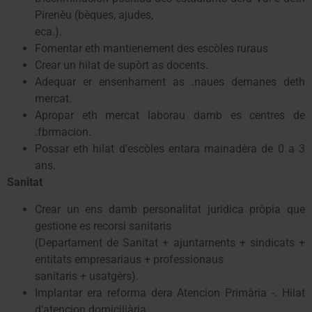
Pirenèu (bèques, ajudes,
eca.).
Fomentar eth mantienement des escòles ruraus
Crear un hilat de supòrt as docents.
Adequar er ensenhament as .naues demanes deth
mercat.
Apropar eth mercat laborau damb es centres de
.fbrmacion.
Possar eth hilat d'escòles entara mainadèra de 0 a 3
ans.
Sanitat
Crear un ens damb personalitat juridica pròpia que
gestione es recorsi sanitaris
(Departament de Sanitat + ajuntarnents + sindicats +
entitats empresariaus + professionaus
sanitaris + usatgèrs).
Implantar era reforma dera Atencion Primària -. Hilat
d'atencion domiciliària.