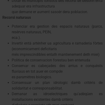
Dotar es municipis toristics des recorsi de besonh entà
adequar era infrastructura
que demane er aument sasoèr dera poblacion.
Recorsi naturaus
Potenciar era gestion des espacis naturaus (parcs,
resèrves naturaus, PEIN,
eca.).
Invertir entà arténher ua agricultura e ramaderia fòrtes
(economicarnent deficitaris
més imprescindibles entath mantienement deth miei)
Politica de conservacion forestau ben entenuda
Conservar es cabeçades des arrius e conquèsts
fluviaus en tot auer en compde
es paramètres biologics.
Consensuar un plan idrologic damb critèris de
solidaritat e corresponsabilitat.
Demanar as idroelectriques qu'adèqüen es
installacions existentes damb critèris