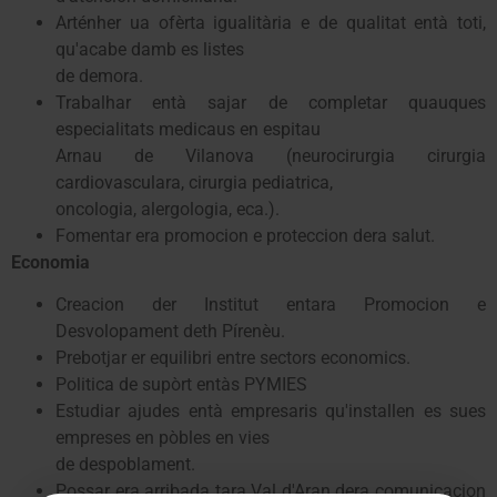
Arténher ua ofèrta igualitària e de qualitat entà toti,
qu'acabe damb es listes
de demora.
Trabalhar entà sajar de completar quauques
especialitats medicaus en espitau
Arnau de Vilanova (neurocirurgia cirurgia
cardiovasculara, cirurgia pediatrica,
oncologia, alergologia, eca.).
Fomentar era promocion e proteccion dera salut.
Economia
Creacion der Institut entara Promocion e
Desvolopament deth Pírenèu.
Prebotjar er equilibri entre sectors economics.
Politica de supòrt entàs PYMIES
Estudiar ajudes entà empresaris qu'installen es sues
empreses en pòbles en vies
de despoblament.
Possar era arribada tara Val d'Aran dera comunicacion