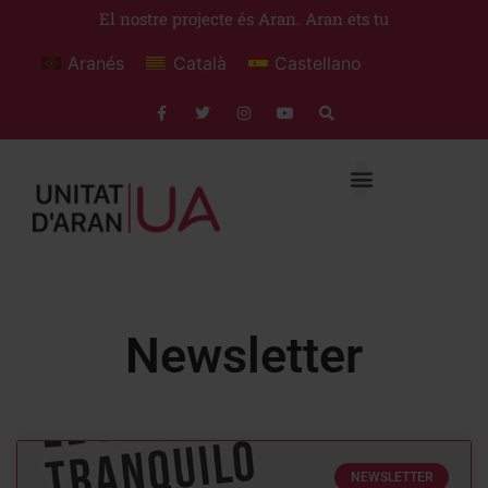
El nostre projecte és Aran. Aran ets tu
Aranés
Català
Castellano
Newsletter
NEWSLETTER