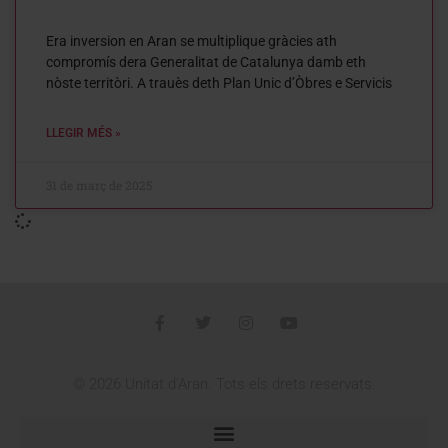
Era inversion en Aran se multiplique gràcies ath
compromís dera Generalitat de Catalunya damb eth
nòste territòri. A trauès deth Plan Unic d’Òbres e Servicis
LLEGIR MÉS »
31 de març de 2025
© 2026 Unitat d'Aran. Tots els drets reservats.