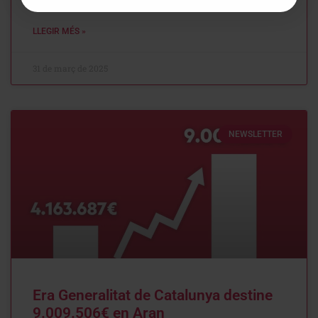
LLEGIR MÉS »
31 de març de 2025
NEWSLETTER
Era Generalitat de Catalunya destine
9.009.506€ en Aran