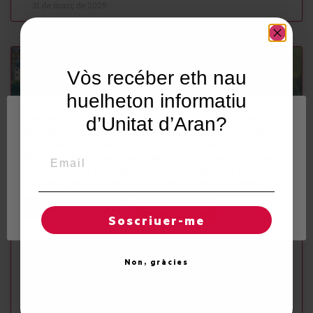
31 de març de 2025
NEWSLETTER
Vòs recéber eth nau
huelheton informatiu
Utilitzem"cookies" al nostre lloc web per a donar a
d’Unitat d’Aran?
l'usuari una experiència personalitzada i optimitzada,
recordant les seves preferències i visites regulars. Al
Email
fer clic a "Acceptar totes", accepta l'ús de TOTES les
"cookies". Tot i així, pot visitar "Configuració de
cookies" per concedir un consentiment controlat.
Regles de "cookies"
Acceptar totes
Soscriuer-me
Supòrt ara cultura enes petiti pòbles
d’Aran
Non, gràcies
Unitat d’Aran ena Deputacion de Lleida, a traués deth
Institut d’Estudis Ilerdencs (IEI), a impulsat ua linha
d’ajudes que refortilhe eth sòn compromís damb eth